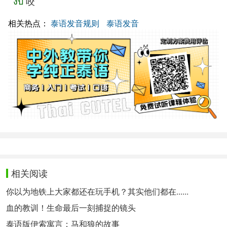
งับ
咬
相关热点：
泰语发音规则
泰语发音
相关阅读
你以为地铁上大家都还在玩手机？其实他们都在......
血的教训！生命最后一刻捕捉的镜头
泰语版伊索寓言：马和狼的故事