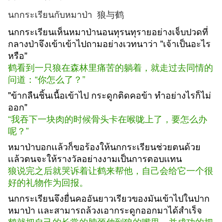
นกกระเรียนกับหมาป่า 狼与鹤
นกกระเรียนเห็นหมาป่านอนทุรนทุรายอย่างเจ็บปวดที่
กลางป่าจึงเข้าเข้าไปถามอย่างเวทนาว่า "เจ้าเป็นอะไร
หรือ"
鹤看到一只狼在森林里痛苦的躺着，就走过去同情的
问道：“你怎么了？”
"ข้ากลืนชิ้นเนื้อเข้าไป กระดูกติดคอข้า ทำอย่างไรก็ไม่
ออก"
“我吞下一块肉的时候骨头卡在喉咙上了，要怎么办
呢？”
หมาป่าบอกเเล้วก็ขอร้องให้นกกระเรียนช่วยตนด้วย
เเล้วตนจะให้รางวัลอย่างงามเป็นการตอบเเทน
狼说完之后就哭诉着让鹤来帮他，自己会给它一个很
好的礼物作为回报。
นกกระเรียนจึงยื่นคออันยาวเรียวของมันเข้าไปในปาก
หมาป่า เเละสามารถล้วงเอากระดูกออกมาได้สำเร็จ
鹤就把自己的长常的脖颈伸到狼的嘴里，并成功的把