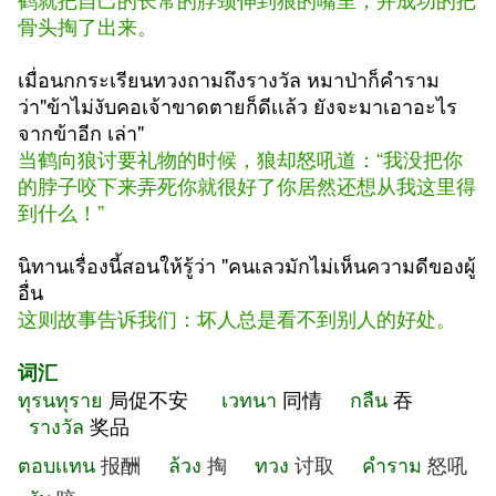
骨头掏了出来。
เมื่อนกกระเรียนทวงถามถึงรางวัล หมาป่าก็คำราม
ว่า"ข้าไม่งับคอเจ้าขาดตายก็ดีเเล้ว ยังจะมาเอาอะไร
จากข้าอีก เล่า"
当鹤向狼讨要礼物的时候，狼却怒吼道：“我没把你
的脖子咬下来弄死你就很好了你居然还想从我这里得
到什么！”
นิทานเรื่องนี้สอนให้รู้ว่า "คนเลวมักไม่เห็นความดีของผู้
อื่น
这则故事告诉我们：坏人总是看不到别人的好处。
词汇
ทุรนทุราย
局促不安
เวทนา
同情
กลืน
吞
รางวัล
奖品
ตอบเเทน
报酬
ล้วง
掏
ทวง
讨取
คำราม
怒吼