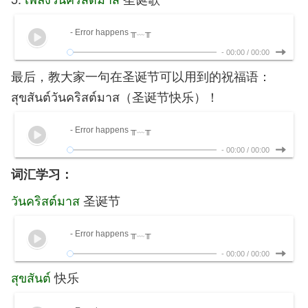
- Error happens ╥﹏╥
-
00:00
/
00:00
最后，教大家一句在圣诞节可以用到的祝福语：
สุขสันต์วันคริสต์มาส（圣诞节快乐）！
- Error happens ╥﹏╥
-
00:00
/
00:00
词汇学习：
วันคริสต์มาส
圣诞节
- Error happens ╥﹏╥
-
00:00
/
00:00
สุขสันต์
快乐