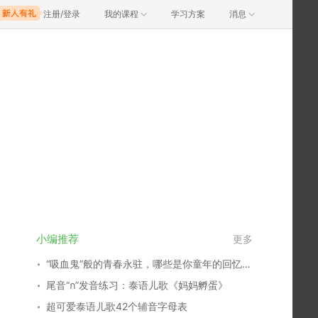
注册/登录
我的课程
学习方案
消息
小编推荐
更多
“吸血鬼”般的青春永驻，哪些是你童年的回忆？谁又俘获了你的心？
尾音“ก”发音练习：泰语儿歌《妈妈孵蛋》
超可爱泰语儿歌42个辅音字母表