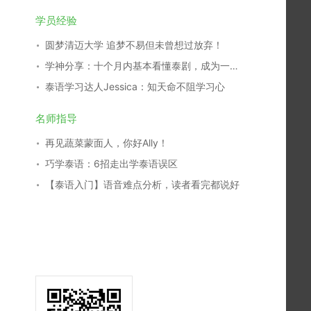
学员经验
圆梦清迈大学 追梦不易但未曾想过放弃！
学神分享：十个月内基本看懂泰剧，成为一名泰剧翻译，我是这么学习的！
泰语学习达人Jessica：知天命不阻学习心
名师指导
再见蔬菜蒙面人，你好Ally！
巧学泰语：6招走出学泰语误区
【泰语入门】语音难点分析，读者看完都说好