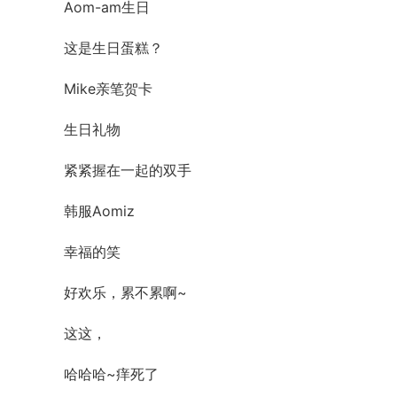
Aom-am生日
这是生日蛋糕？
Mike亲笔贺卡
生日礼物
紧紧握在一起的双手
韩服Aomiz
幸福的笑
好欢乐，累不累啊~
这这，
哈哈哈~痒死了