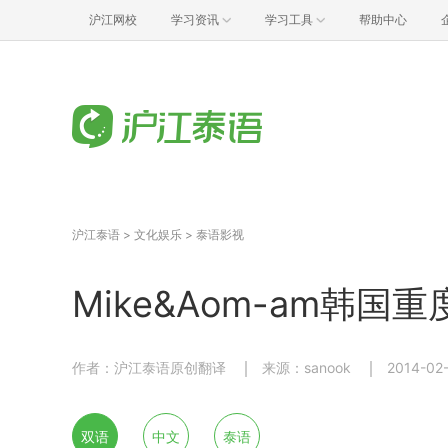
沪江网校
学习资讯
学习工具
帮助中心
沪江泰语
>
文化娱乐
>
泰语影视
Mike&Aom-am韩
作者：沪江泰语原创翻译
来源：sanook
2014-02-
双语
中文
泰语