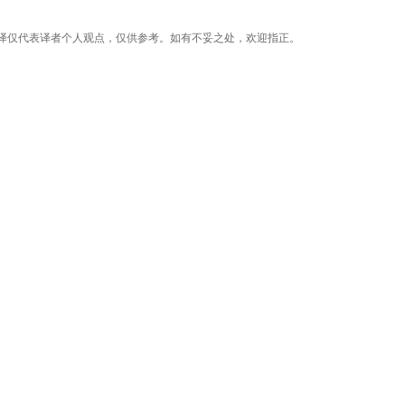
译仅代表译者个人观点，仅供参考。如有不妥之处，欢迎指正。