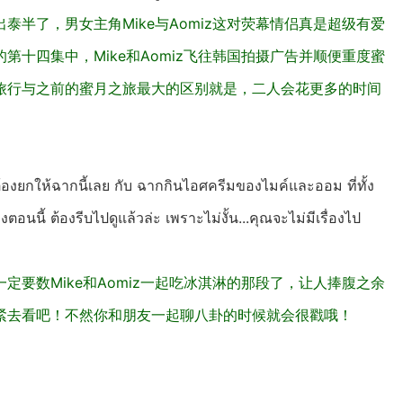
半了，男女主角Mike与Aomiz这对荧幕情侣真是超级有爱
十四集中，Mike和Aomiz飞往韩国拍摄广告并顺便重度蜜
旅行与之前的蜜月之旅最大的区别就是，二人会花更多的时间
้องยกให้ฉากนี้เลย กับ ฉากกินไอศครีมของไมค์และออม ที่ทั้ง
นนี้ ต้องรีบไปดูแล้วล่ะ เพราะไม่งั้น...คุณจะไม่มีเรื่องไป
要数Mike和Aomiz一起吃冰淇淋的那段了，让人捧腹之余
紧去看吧！不然你和朋友一起聊八卦的时候就会很戳哦！