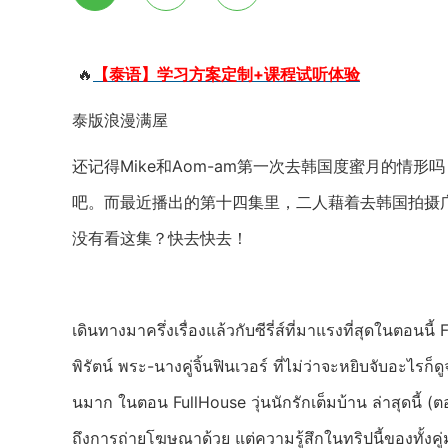
🔥
【泰语】学习方案定制+课程试听体验
泰版浪漫满屋
还记得Mike和Aom-am第一次去韩国度蜜月的情
吧。而最近播出的第十四集里，二人藉着去韩国拍摄
没有看这集？快去快去！
เดินทางมาครึ่งเรื่องแล้วกับซีรี่ส์ที่มาแรงที่สุดในตอน
พิรัตน์ พระ-นางคู่จิ้นฟินเวอร์ ที่ไม่ว่าจะหยิบจับอะไรก
นมาก ในตอน FullHouse วุ่นนักรักเต็มบ้าน ล่าสุดนี้ (ตอ
ถึงการถ่ายโฆษณาด้วย แต่ความรู้สึกในทริปนี้ของทั้งคู