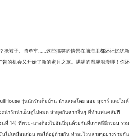
形吗？抢被子、骑单车……这些搞笑的情景在脑海里都还记忆犹新
广告的机会又开始了新的蜜月之旅。满满的温馨浪漫哪！你还
นี้ FullHouse วุ่นนักรักเต็มบ้าน นำแสดงโดย ออม สุชาร์ และไมค์
็ดูจะน่ารักน่าเอ็นดูไปหมด ล่าสุดกับฉากจิ้นๆ ที่ทำแฟนคลับฟิ
นที่ 14) ที่พระ-นางต้องไปฮันนี่มูนด้วยกันที่เกาหลีอีกรอบ รวม
่มันไม่เหมือนก่อน พอได้อยู่ด้วยกัน ทำอะไรหลายๆอย่างร่วมกัน