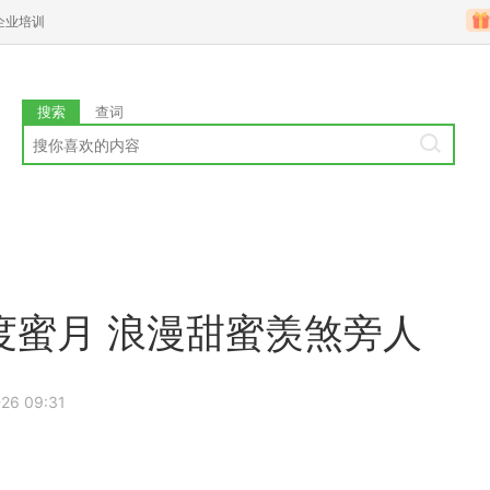
企业培训
搜索
查词
国重度蜜月 浪漫甜蜜羡煞旁人
26 09:31