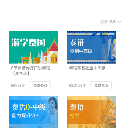
更多课程>>
8节课带你开口说泰语
泰语零基础至中高级
【爽学班】
96%好评
免费领取
98.2%好评
免费试听