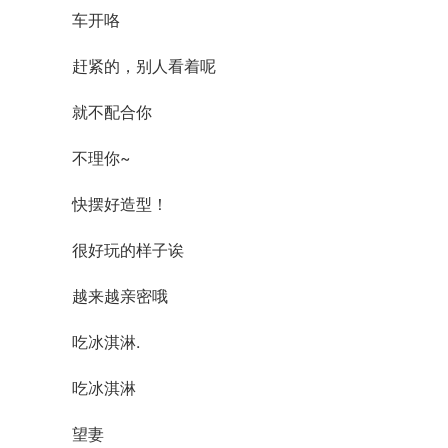
车开咯
赶紧的，别人看着呢
就不配合你
不理你~
快摆好造型！
很好玩的样子诶
越来越亲密哦
吃冰淇淋.
吃冰淇淋
望妻