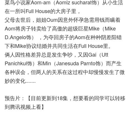
菜鸟小说家Aom-am（Aomiz sucharat饰）从小生活
在一所叫Full House的大房子里，
父母去世后，姐姐Oum因意外怀孕急需用钱而瞒着
Aom将房子转卖给了高傲的超级巨星Mike（Mike
D.Angelo饰） ，为夺回房子的Aom在种种阴差阳错
下和Mike协议结婚并共同生活在Full House里。
俩人因性格差异总是发生争吵，又因Gai（Utt
Panichkul饰）和Min（Janesuda Parnto饰）而产生
各种误会，但两人的关系在这过程中却慢慢发生了微
妙的变化.......
预告片：【目前更新到18集，想要看的同学可以转移
到腾讯视频上看】