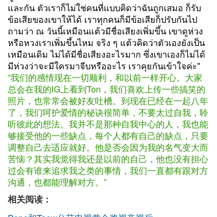
และกัน ตัวเราก็ไม่ใช่คนที่แบบคิดว่าฉันถูกเสมอ ก็รับ
ข้อเสียของเขาให้ได้ เราทุกคนก็มีข้อเสียก็ปรับกันไป
ถามว่า ณ วันนี้เหมือนแต้วมีชื่อเสียงเพิ่มขึ้น เขาดูห่วง
หรือหวงเราเพิ่มขึ้นไหม จริง ๆ แต้วคิดว่าตัวเองยังเป็น
เหมือนเดิม ไม่ได้มีชื่อเสียงอะไรมาก ซึ่งเขาเองก็ไม่ได้
มีห่วงว่าจะมีใครมาจีบหรืออะไร เราคุยกันเข้าใจค่ะ"
“我们的感情现在一切顺利，和以前一样开心。大家
总会在我的IG上看到Ton，我们喜欢上传一些搞笑的
照片，也常常会被好友吐槽。到现在已经在一起八年
了，我们呵护爱情的秘诀很简单，不要太过自我，聆
听彼此的想法。我并不是那种自我中心的人，我也能
够接受他的一些缺点，每个人都有自己的缺点，只要
调整自己去适应就好。他是否会因为我的名气变大而
苦恼？其实我觉得我还是以前的自己，他也没有担心
过会有谁来追求我之类的事情，我们一直都有跟对方
沟通，也都能理解对方。”
相关阅读：