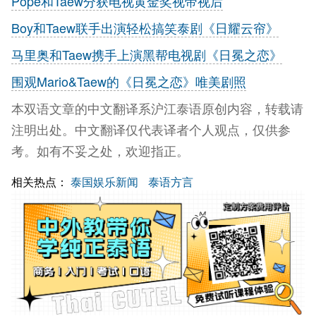
Pope和Taew分获电视黄金奖视帝视后
Boy和Taew联手出演轻松搞笑泰剧《日耀云帘》
马里奥和Taew携手上演黑帮电视剧《日冕之恋》
围观Mario&Taew的《日冕之恋》唯美剧照
本双语文章的中文翻译系沪江泰语原创内容，转载请
注明出处。中文翻译仅代表译者个人观点，仅供参
考。如有不妥之处，欢迎指正。
相关热点：
泰国娱乐新闻
泰语方言