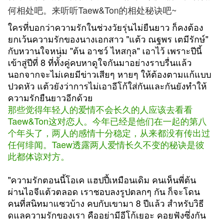
何相处吧。来听听Taew&Ton的相处秘诀吧~
ใครที่บอกว่าความรักในช่วงวัยรุ่นไม่ยืนยาว ก็คงต้อง
ยกเว้นความรักของนางเอกสาว "แต้ว ณฐพร เตมีรักษ์"
กับหวานใจหนุ่ม "ต้น อาชว์ ไหสกุล" เอาไว้ เพราะปีนี้
เข้าสู่ปีที่ 8 ที่ทั้งคู่คบหาดูใจกันมาอย่างราบรื่นแล้ว
นอกจากจะไม่เคยมีข่าวเสียๆ หายๆ ให้ต้องตามแก้แบบ
ปวดหัว แต้วยังว่าการไม่เอาอีโก้ใส่กันและกันยังทำให้
ความรักยืนยาวอีกด้วย
那些觉得年轻人的爱情不会长久的人应该去看看
Taew&Ton这对恋人。今年已经是他们在一起的第八
个年头了，两人的感情十分稳定，从来都没有传出过
任何绯闻。Taew透露两人爱情长久不变的秘诀是彼
此都体谅对方。
"ความรักตอนนี้โอเค แฮปปี้เหมือนเดิม คนเห็นพี่ต้น
ผ่านไอจีแต้วตลอด เราชอบลงรูปตลกๆ กัน ก็จะโดน
คนที่สนิทมาแซวบ้าง คบกับเขามา 8 ปีแล้ว สำหรับวิธี
ดูแลความรักของเรา คืออย่ามีอีโก้เยอะ คอยฟังซึ่งกัน