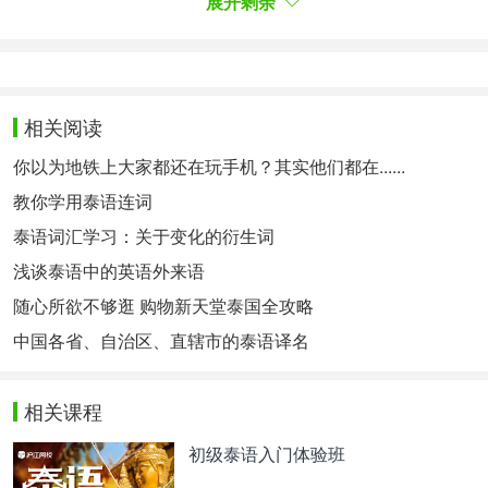
展开剩余
【泰语实用短语短句听写】第6期 日常对话之“谢谢”
【泰语实用短语短句听写】第3期 日常对话之“你明
白吗？”
相关阅读
>>初中级资料
<<
你以为地铁上大家都还在玩手机？其实他们都在......
教你学用泰语连词
【基础泰语（1）】第一课 单音节听写练习（2/6）
泰语词汇学习：关于变化的衍生词
【基础泰语（1）】第一课 中辅音和单元音（1/6）
浅谈泰语中的英语外来语
【基础泰语（2）】第一课 打招呼（2）
随心所欲不够逛 购物新天堂泰国全攻略
【基础泰语（1）】第一课 辨音听写练习（3/6）
中国各省、自治区、直辖市的泰语译名
【基础泰语（1）】第一课 词汇（4/6）
相关课程
【泰语歌曲听写】不确定---Nicole
【基础泰语2】第一课 打招呼 （1）
初级泰语入门体验班