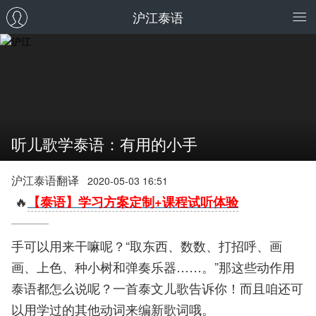
沪江泰语
听儿歌学泰语：有用的小手
沪江泰语翻译
2020-05-03 16:51
🔥
【泰语】学习方案定制+课程试听体验
手可以用来干嘛呢？“取东西、数数、打招呼、画
画、上色、种小树和弹奏乐器……。”那这些动作用
泰语都怎么说呢？一首泰文儿歌告诉你！而且咱还可
以用学过的其他动词来编新歌词哦。