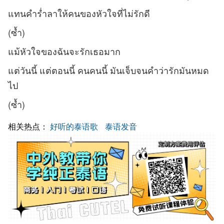
แทนคำร่ำลาให้คนของหัวใจที่ไม่รักดี
(ซ้ำ)
แม้หัวใจของฉันจะรักเธอมาก
แต่วันนี้ แต่ตอนนี้ คนคนนี้ มันเจ็บจนคำว่ารักมันหมด
ไป
(ซ้ำ)
相关热点：
好听的泰语歌
泰语发音