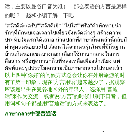
话，主要以曼谷口音为准），那么泰语的方言是怎样
的呢？一起和小编了解一下吧
"สวัสดีค่ะ/ครับ""สวัสดีเจ้า""ไปใส""พรือ"คำทักทายน่า
รักๆที่มักพบเจอเวลาไปเที่ยวจังหวัดต่างๆ สร้างความ
ประทับใจแรกได้เสมอ น่าแปลกที่ภาษาถิ่นเหล่านี้กลับมี
คำพูดลดน้อยลงไป สังเกตได้จากคนรุ่นใหม่ที่มีถิ่นฐาน
บ้านเกิดนอกเขตบางกอก เลือกใช้ภาษากลางในการ
สื่อสาร หรือพูดภาษาถิ่นที่หลงเหลือเพียงสำเนียง แต่
ศัพท์และรูปประโยคกลายเป็นภาษากลางไปหมดแล้ว
以上四种“你好”的问候方式总会让你在外府旅游的时
有了第一印象，现在“方言用语”越来越少了，据观察
应该是出生在曼谷地区外的年轻人，选择用“普通
话”来作为交流，或者说“方言”的时候只剩下口音，但
用词和句子都是用“普通话”的方式来表达了。
ภาษากลาง中部普通话