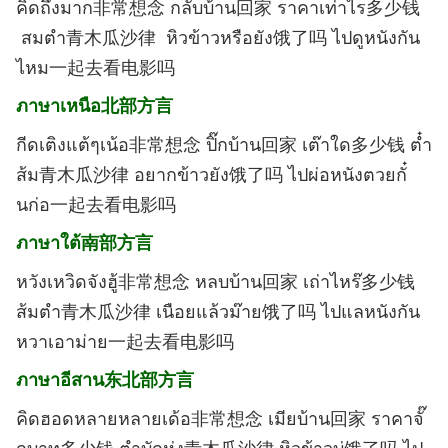
คิดถึงมาก非常想念
กลับบ้าน回家
ราคาเท่าไร多少钱
สมตำ青木瓜沙律
หิวข้าวหรือยัง饿了吗 ไปดูหนังกัน
ไหม一起去看电影吗
ภาษาเหนือ北部方言
กีดเติงแต้ๆเน้อ非常想念 ปิ๊กบ้าน回家 เต๊าใด多少钱 ต๋ำ
ส้ม青木瓜沙律 อยากข้าวยัง饿了吗 ไปผ่อหนังตวยกั๋
นก่อ一起去看电影吗
ภาษาใต้南部方言
หวังเหวิดจังฮู้非常想念 หลบบ้าน回家 เถ่าไหร๊多少钱
ส้มตำ青木瓜沙律 เนือยแล้วม๊าย饿了吗 ไปแลหนังกัน
หวาเอาม่าย一起去看电影吗
ภาษาอีสาน东北部方言
คิดฮอดหลายหลายเด้อ非常想念 เมียบ้าน回家 ราคาจั๊
กบาท多少钱 ตำบักหุ่ง青木瓜沙律 หิวข้าวบ่饿了吗 ไป