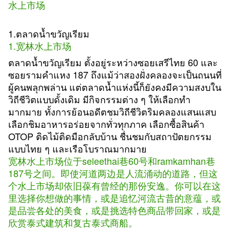
水上市场
1.ตลาดน้ำขวัญเรียม
1.宽林
水上市场
ตลาดน้ำขวัญเรียม ตั้งอยู่ระหว่างซอยเสรีไทย 60 และ
ซอยรามคำแหง 187 ถึงแม้ว่าสองฝั่งคลองจะเป็นถนนที่
ผู้คนพลุกพล่าน แต่ตลาดน้ำแห่งนี้ก็ยังคงมีความสงบใน
วิถีชีวิตแบบดั้งเดิม มีกิจกรรมต่าง ๆ ให้เลือกทำ
มากมาย ทั้งการย้อนอดีตชมวิถีชีวิตริมคลองแสนแสบ
เลือกชิมอาหารอร่อยจากทั่วทุกภาค เลือกซื้อสินค้า
OTOP ติดไม้ติดมือกลับบ้าน ชื่นชมกับสถาปัตยกรรม
แบบไทย ๆ และเรือโบราณมากมาย
宽林水上市场位于seleethai巷60号和ramkamhan巷
187号之间。即使河道两边是人流涌动的道路，但这
个水上市场却依旧葆有曾经的那份安逸。你可以在这
里选择你想做的事情，或是追忆河流古昔的意蕴，或
是品尝各处的美食，或是挑选特色商品带回家，或是
欣赏泰式建筑和复古泰式商船。