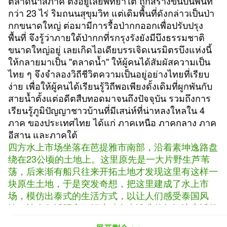
ตลาดน้ำสี่ภาค ตั้งอยู่เลยพัทยาใต้ ถูกสร้างขึ้นบนพื้นที่
กว่า 23 ไร่ ริมถนนสุขุมวิท แต่เดิมพื้นที่ดังกล่าวเป็นป่า
กกขนาดใหญ่ ต่อมามีการรื้อป่ากกออกเพื่อปรับปรุง
พื้นที่ จึงรู้ว่าภายใต้ป่ากกที่รกรุงรังยังมีบึงธรรมชาติ
ขนาดใหญ่อยู่ เลยเกิดไอเดียบรรเจิดเนรมิตรบึงแห่งนี้
ให้กลายมาเป็น "ตลาดน้ำ" ให้ผู้คนได้สัมผัสความเป็น
ไทย ๆ จึงจำลองวิถีชีวิตความเป็นอยู่อย่างไทยที่เรียบ
ง่าย เพื่อให้ผู้คนได้เรียนรู้วิถีพอเพียงดั้งเดิมที่ผูกพันกับ
สายน้ำตั้งแต่อดีตสืบทอดมาจนถึงปัจจุบัน รวมถึงการ
เรียนรู้ภูมิปัญญาชาวบ้านที่มีเสน่ห์ที่น่าหลงใหลใน 4
ภาค ของประเทศไทย ได้แก่ ภาคเหนือ ภาคกลาง ภาค
อีสาน และภาคใต้
四方水上市场坐落在芭提雅市南部，沿着素坤逸路盘
绕在23公顷的土地上。这里原先是一大片野生芦苇
荡，后来渐有船只往来开拓土地才发现这里有这样一
块原生土地，于是突发奇想，把这里建成了水上市
场，模仿出泰式的生活方式，
以让人们感受泰国风
情，
让人们近距离了解这种自古沿袭的与河流亲近的
泰国文化。这个水上市场集结了泰国北部、中部、东