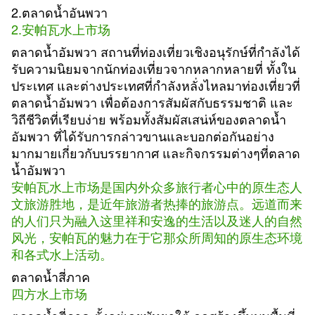
2.ตลาดน้ำอันพวา
2.安帕瓦水上市场
ตลาดน้ำอัมพวา สถานที่ท่องเที่ยวเชิงอนุรักษ์ที่กำลังได้
รับความนิยมจากนักท่องเที่ยวจากหลากหลายที่ ทั้งใน
ประเทศ และต่างประเทศที่กำลังหลั่งไหลมาท่องเที่ยวที่
ตลาดน้ำอัมพวา เพื่อต้องการสัมผัสกับธรรมชาติ และ
วิถีชีวิตที่เรียบง่าย พร้อมทั้งสัมผัสเสน่ห์ของตลาดน้ำ
อัมพวา ที่ได้รับการกล่าวขานและบอกต่อกันอย่าง
มากมายเกี่ยวกับบรรยากาศ และกิจกรรมต่างๆที่ตลาด
น้ำอัมพวา
安帕瓦水上市场是国内外众多旅行者心中的原生态人
文旅游胜地，是近年旅游者热捧的旅游点。远道而来
的人们只为融入这里祥和安逸的生活以及迷人的自然
风光，安帕瓦的魅力在于它那众所周知的原生态环境
和各式水上活动。
ตลาดน้ำสี่ภาค
四方水上市场