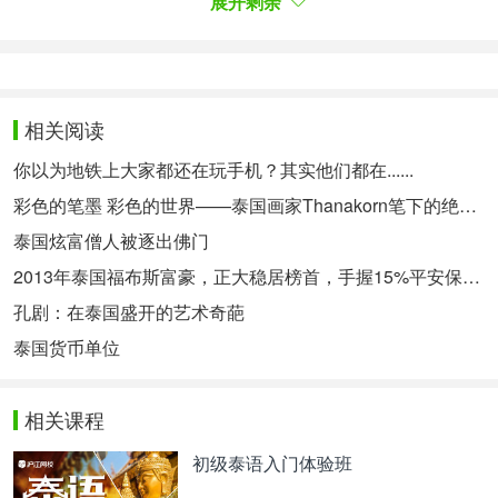
展开剩余
北部和南部的死忠特色魅力景观，体现了四部人民的
智慧。
ดำเนินสะดวก
丹嫩沙多水上市场
相关阅读
ดำเนินสะดวกจะเริ่มค้าขายกันตั้งแต่ 05.00-12.00 น.
สินค้าที่มีให้เลือกซื้อ ก็จะมีทั้งของกิน ของใช้ และของ
你以为地铁上大家都还在玩手机？其实他们都在......
ที่ระลึกมากมาย รวมถึงสินค้าหัตถกรรม ซึ่งเป็นที่นิยม
彩色的笔墨 彩色的世界——泰国画家Thanakorn笔下的绝美泰国
ของชาวต่างชาติ
丹嫩沙多水上市场开市时间是早晨5点至中午12点，
泰国炫富僧人被逐出佛门
开市时能买到很多小吃、用品、纪念品工艺品等等，
2013年泰国福布斯富豪，正大稳居榜首，手握15%平安保险股权
大受外国游客欢迎。
孔剧：在泰国盛开的艺术奇葩
点击查看更多此系列文章>>
泰国货币单位
相关热点：
泰国文化
玛尼和她的朋友们
相关课程
初级泰语入门体验班