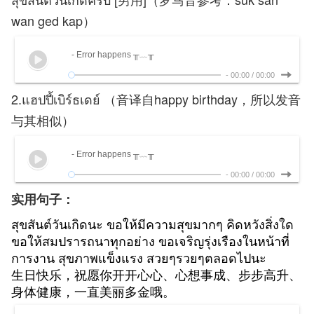
wan ged kap）
- Error happens ╥﹏╥
-
00:00
/
00:00
2.แฮปปี้เบิร์ธเดย์ （音译自happy birthday，所以发音
与其相似）
- Error happens ╥﹏╥
-
00:00
/
00:00
实用句子：
สุขสันต์วันเกิดนะ ขอให้มีความสุขมากๆ คิดหวังสิ่งใด
ขอให้สมปรารถนาทุกอย่าง ขอเจริญรุ่งเรืองในหน้าที่
การงาน สุขภาพแข็งแรง สวยๆรวยๆตลอดไปนะ
生日快乐，祝愿你开开心心、心想事成、步步高升、
身体健康，一直美丽多金哦。