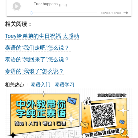
- Error happens ╥﹏╥
-
00:00
/
00:00
相关阅读：
Toey给弟弟的生日祝福 太感动
泰语的“我们走吧”怎么说？
泰语的“我回来了”怎么说？
泰语的“我饿了”怎么说？
相关热点：
泰语入门
泰语学习