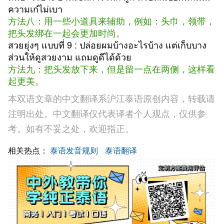
ความเก๋ไม่เบา
方法八：用一些小道具来辅助，例如：头巾，领带，
把头发绑在一起会更加时尚。
สวยยุ่งๆ แบบที่ 9 : ปล่อยผมบ้างอะไรบ้าง แต่เก็บบาง
ส่วนให้ดูสวยงาม แถมดูดีได้ด้วย
方法九：把头发放下来，但是留一点在两侧，这样看
起更美。
本双语文章的中文翻译系沪江泰语原创内容，转载请
注明出处。中文翻译仅代表译者个人观点，仅供参
考。如有不妥之处，欢迎指正。
相关热点：
泰语发音规则
泰语翻译