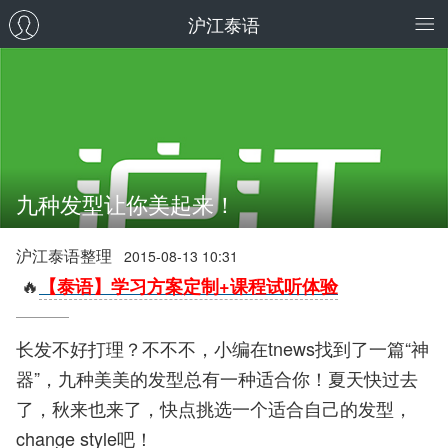
沪江泰语
九种发型让你美起来！
沪江泰语整理
2015-08-13 10:31
🔥
【泰语】学习方案定制+课程试听体验
长发不好打理？不不不，小编在tnews找到了一篇“神
器”，九种美美的发型总有一种适合你！夏天快过去
了，秋来也来了，快点挑选一个适合自己的发型，
change style吧！