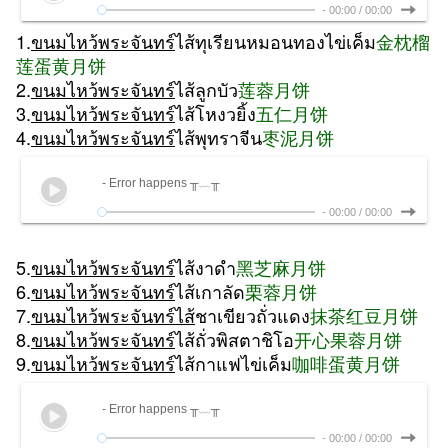
-
00:00
/
00:00
1.
ขนมไหว้พระจันทร์
ไส้ทุเรียนหมอนทองไข่เค็ม
金枕榴
莲蛋黄月饼
2.
ขนมไหว้พระจันทร์
ไส้ลูกบัว
莲蓉月饼
3.
ขนมไหว้พระจันทร์
ไส้โหงวยิ้ง
五仁月饼
4.
ขนมไหว้พระจันทร์
ไส้พุทราจีน
枣泥月饼
- Error happens ╥﹏╥
-
00:00
/
00:00
5.
ขนมไหว้พระจันทร์
ไส้งาดำ
黑芝麻月饼
6.
ขนมไหว้พระจันทร์
ไส้เกาลัด
栗蓉月饼
7.
ขนมไหว้พระจันทร์ไส้
ชาเขียวถั่วแดง
抹茶红豆月饼
8.
ขนมไหว้พระจันทร์
ไส้ถั่วพิสตาชิโอ
开心果蓉月饼
9.
ขนมไหว้พระจันทร์
ไส้กาแฟไข่เค็ม
咖啡蛋黄月饼
- Error happens ╥﹏╥
-
00:00
/
00:00