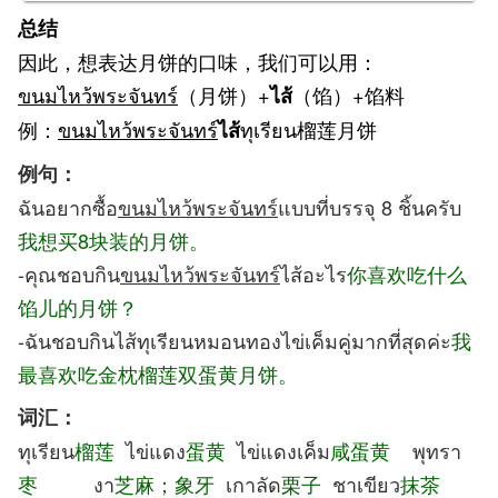
总结
因此，想表达月饼的口味，我们可以用：
ขนมไหว้พระจันทร์
（月饼）+
（馅）+馅料
ไส้
例：
ขนมไหว้พระจันทร์
ทุเรียน榴莲月饼
ไส้
例句：
ฉันอยากซื้อ
ขนมไหว้พระจันทร์
แบบที่บรรจุ 8 ชิ้นครับ
我想买8块装的月饼。
-คุณชอบกิน
ขนมไหว้พระจันทร์
ไส้อะไร
你喜欢吃什么
馅儿的月饼？
-ฉันชอบกินไส้ทุเรียนหมอนทองไข่เค็มคู่มากที่สุดค่ะ
我
最喜欢吃金枕榴莲双蛋黄月饼。
词汇：
ทุเรียน
榴莲
ไข่แดง
蛋黄
ไข่แดงเค็ม
咸蛋黄
พุทรา
枣
งา
芝麻；象牙
เกาลัด
栗子
ชาเขียว
抹茶