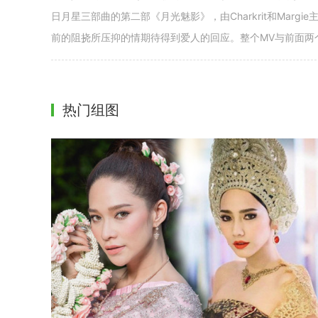
日月星三部曲的第二部《月光魅影》，由Charkrit和Mar
前的阻挠所压抑的情期待得到爱人的回应。整个MV与前面两
热门组图