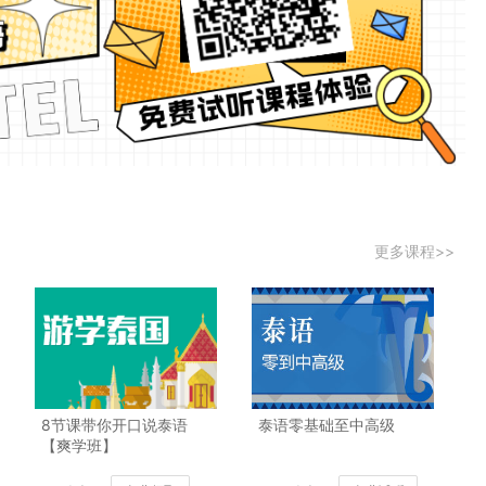
更多课程>>
8节课带你开口说泰语
泰语零基础至中高级
【爽学班】