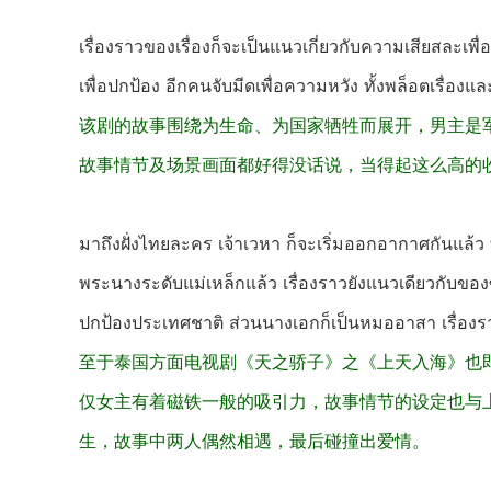
เรื่องราวของเรื่องก็จะเป็นแนวเกี่ยวกับความเสียสละเพื
เพื่อปกป้อง อีกคนจับมีดเพื่อความหวัง ทั้งพล็อตเรื่อง
该剧的故事围绕为生命、为国家牺牲而展开，男主是
故事情节及场景画面都好得没话说，当得起这么高的
มาถึงฝั่งไทยละคร เจ้าเวหา ก็จะเริ่มออกอากาศกันแล้ว ท
พระนางระดับแม่เหล็กแล้ว เรื่องราวยังแนวเดียวกับของซี
ปกป้องประเทศชาติ ส่วนนางเอกก็เป็นหมออาสา เรื่องราว
至于泰国方面电视剧《天之骄子》之《上天入海》也即将开播。
仅女主有着磁铁一般的吸引力，故事情节的设定也与
生，故事中两人偶然相遇，最后碰撞出爱情。