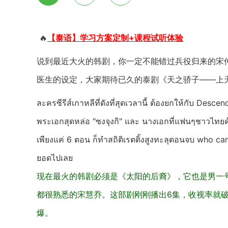
🔥
【泰语】学习方案定制+课程试听体验
说到最近大火的韩剧，你一定不能错过兵役归来的宋
医生的设定，大家期待已久的泰剧《天之骄子——上
ละครซีรีส์เกาหลีที่ดังที่สุดเวลานี้ ต้องยกให้กับ Des
พระเอกสุดหล่อ "ซงจุงกิ" และ นางเอกที่แฟนๆชาวไทยคุ
เพียงแค่ 6 ตอน ก็ทำสถิติเรตติ้งสูงทะลุตอนจบ who came
ยอดไปเลย
现在最火的韩剧必须是《太阳的后裔》，它也是男一
都很熟悉的宋慧乔。这部剧刚刚播出6集，收视率就
爆。