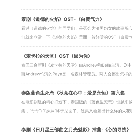
泰剧《道德的火焰》OST-《白费气力》
看过《道德的火焰》的同学们，是否会为渣男怨女的故事所
们就来欣赏一下《道德的火焰》里面一首好听的OST《白费
《麦卡拉的天堂》OST《因为你》
泰国三台新剧《麦卡拉的天堂》由Andrew和Bella主演。
而Andrew饰演的Paya是一名森林管理员。两人会擦出怎
泰版蓝色生死恋《秋意在心中：爱是永恒》第六集
在电影剧组的精心打造下，泰国版的《蓝色生死恋》也越来
集，“哥哥”和“妹妹”终于见面了。这集又会擦出什么样的火花
泰剧《日月星三部曲之月光魅影》插曲:《心的寻找》