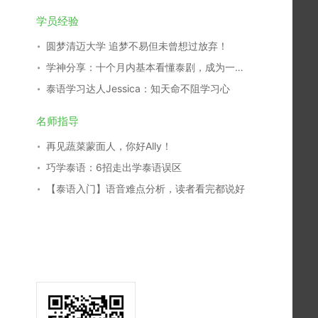
学员经验
圆梦清迈大学 追梦不易但未曾想过放弃！
学神分享：十个月内基本看懂泰剧，成为一名泰剧翻译，我是这么学习的！
泰语学习达人Jessica：知天命不阻学习心
名师指导
再见蔬菜蒙面人，你好Ally！
巧学泰语：6招走出学泰语误区
【泰语入门】语音难点分析，读者看完都说好