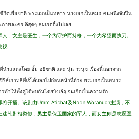
่อชีวิตเพื่อชาติ พระเอกเป็นทหาร นางเอกเป็นหมอ คนหนึ่งจับปืน
และภาพละคร ดีสุดๆ สมเรตติ้งไปเลย
军人，女主是医生，一个为守护而持枪，一个为希望而执刀。
收视。
ี่นำแสดงโดย อั้ม อธิชาติ และ นุ่น วรนุช เรื่องนี้นอกจาก
รีส์เกาหลีที่เจ๊ได้บอกไปก่อนหน้านี้ด้วย พระเอกเป็นทหาร
ทำให้ทั้งคู่ได้พบกันโดยบังเอิญจนเกิดเป็นความรัก
该剧由Umm Atichat及Noon Woranuch主演，不
上述韩剧相类似，男主是保卫国家的军人，而女主则是志愿医