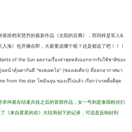
仲基搭档宋慧乔的最新作品《太阳的后裔》，而同样是军人&
天入海》也开播在即，大家要追哪个呢？还是都追了吧！！！
cendants of the Sun ผลงานเรื่องล่าสุดหลังออกจากรับใช้ชาติของ
้นหน้าคุ้นตากันดี "ซงฮเยคโย" (ซองเฮเคียว) ที่ออกอากาศมา
 from the star โทมินจุน ของเจ๊ไปแล้ว เรียกว่าเรตติ้งดีสุด
号宋仲基在结束兵役之后的首部作品，女一号则是泰国粉丝们
破了《来自星星的你》大结局创下的记录，可说是反响好到