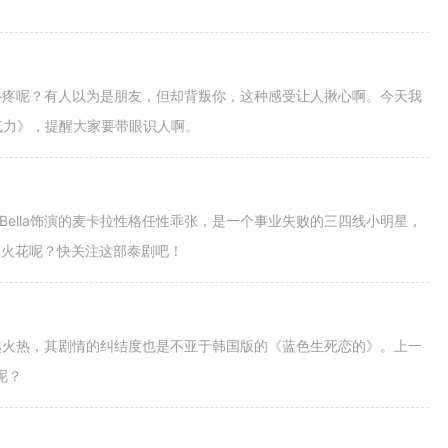
心疼呢？有人以为是朋友，但却背叛你，这种感受让人揪心啊。今天我
气力》，提醒大家要带眼识人啊。
剧中Bella饰演的麦卡拉性格任性乖张，是一个事业失败的三四线小明星，
样的火花呢？快关注这部泰剧吧！
越火热，其剧情的纠结度也是不亚于韩国版的《蓝色生死恋的》。上一
呢？