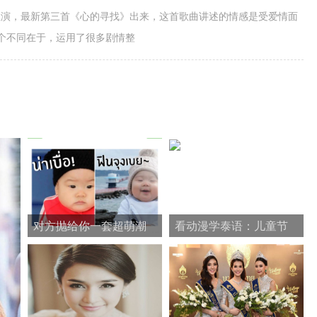
gie主演，最新第三首《心的寻找》出来，这首歌曲讲述的情感是受爱情面
个不同在于，运用了很多剧情整
对方抛给你一套超萌潮
看动漫学泰语：儿童节
流表情包，你接还是不
快乐
接？