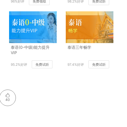
96%好评
免费领取
98.2%好评
免费试听
泰语(0-中级)能力提升
泰语三年畅学
VIP
95.2%好评
免费试听
97.4%好评
免费试听
40