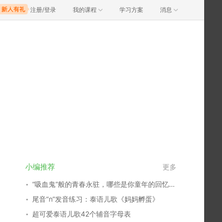
注册/登录
我的课程
学习方案
消息
小编推荐
更多
“吸血鬼”般的青春永驻，哪些是你童年的回忆？谁又俘获了你的心？
尾音“ก”发音练习：泰语儿歌《妈妈孵蛋》
超可爱泰语儿歌42个辅音字母表