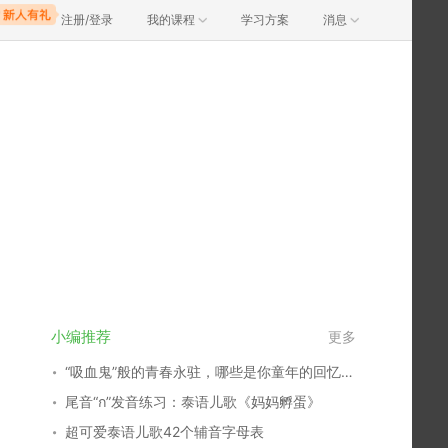
注册/登录
我的课程
学习方案
消息
小编推荐
更多
“吸血鬼”般的青春永驻，哪些是你童年的回忆？谁又俘获了你的心？
尾音“ก”发音练习：泰语儿歌《妈妈孵蛋》
超可爱泰语儿歌42个辅音字母表