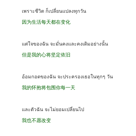
เพราะชีวิต ก็เปลี่ยนแปลงทุกวัน
因为生活每天都在变化
แต่ใจของฉัน จะมั่นคงและคงเดิมอย่างนั้น
但是我的心将坚定依旧
อ้อมกอดของฉัน จะประครองเธอในทุกๆ วัน
我的怀抱将包围你每一天
และตัวฉัน จะไม่ยอมเปลี่ยนไป
我也不愿改变