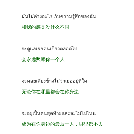
มันไม่ต่างอะไร กับความรู้สึกของฉัน
和我的感觉没什么不同
จะดูแลเธอคนเดียวตลอดไป
会永远照顾你一个人
จะคอยเคียงข้างไม่ว่าเธออยู่ที่ใด
无论你在哪里都会在你身边
จะอยู่เป็นคนสุดท้ายและจะไม่ไปไหน
成为在你身边的最后一人，哪里都不去