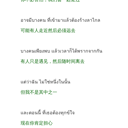
อาจมีบางคน ที่เข้ามาแล้วต้องร้างลาไกล
可能有人走近然后必须远去
บางคนเพียงพบ แล้วเวลาก็ได้พรากจากกัน
有人只是遇见，然后随时间离去
แต่ว่าฉัน ไม่ใช่หนึ่งในนั้น
但我不是其中之一
และตอนนี้ ที่เธอต้องทุกข์ใจ
现在你肯定担心