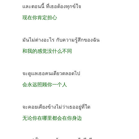
และตอนนี้ ที่เธอต้องทุกข์ใจ
现在你肯定担心
มันไม่ต่างอะไร กับความรู้สึกของฉัน
和我的感觉没什么不同
จะดูแลเธอคนเดียวตลอดไป
会永远照顾你一个人
จะคอยเคียงข้างไม่ว่าเธออยู่ที่ใด
无论你在哪里都会在你身边