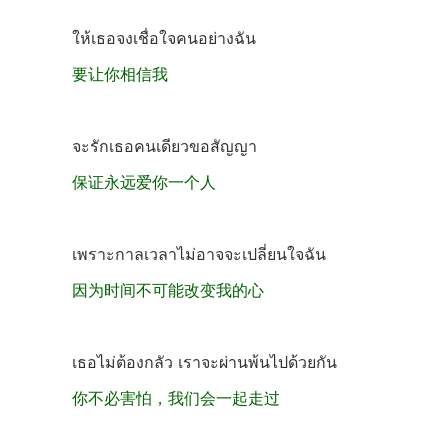
ให้เธอจงเชื่อใจคนอย่างฉัน
要让你相信我
จะรักเธอคนเดียวขอสัญญา
保证永远爱你一个人
เพราะกาลเวลาไม่อาจจะเปลี่ยนใจฉัน
因为时间不可能改变我的心
เธอไม่ต้องกลัว เราจะผ่านพ้นไปด้วยกัน
你不必害怕，我们会一起走过