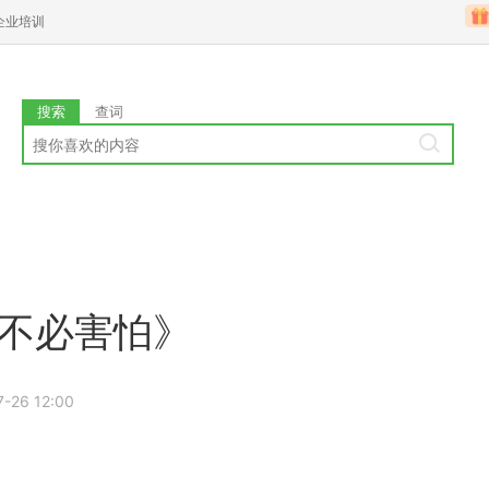
企业培训
搜索
查词
《不必害怕》
7-26 12:00