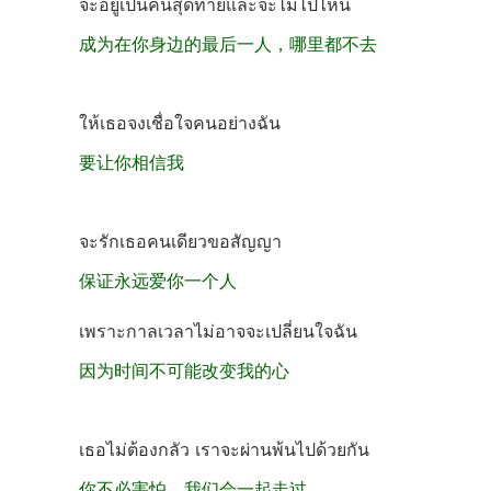
จะอยู่เป็นคนสุดท้ายและจะไม่ไปไหน
成为在你身边的最后一人，哪里都不去
ให้เธอจงเชื่อใจคนอย่างฉัน
要让你相信我
จะรักเธอคนเดียวขอสัญญา
保证永远爱你一个人
เพราะกาลเวลาไม่อาจจะเปลี่ยนใจฉัน
因为时间不可能改变我的心
เธอไม่ต้องกลัว เราจะผ่านพ้นไปด้วยกัน
你不必害怕，我们会一起走过