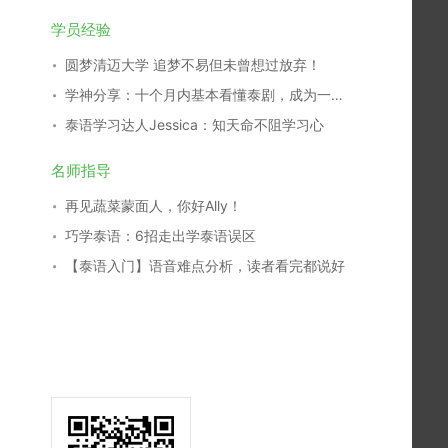
学员经验
圆梦清迈大学 追梦不易但未曾想过放弃！
学神分享：十个月内基本看懂泰剧，成为一名泰剧翻译，我是这么学习的！
泰语学习达人Jessica：知天命不阻学习心
名师指导
再见蔬菜蒙面人，你好Ally！
巧学泰语：6招走出学泰语误区
【泰语入门】语音难点分析，读者看完都说好