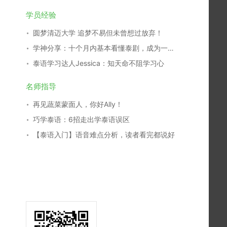
学员经验
圆梦清迈大学 追梦不易但未曾想过放弃！
学神分享：十个月内基本看懂泰剧，成为一名泰剧翻译，我是这么学习的！
泰语学习达人Jessica：知天命不阻学习心
名师指导
再见蔬菜蒙面人，你好Ally！
巧学泰语：6招走出学泰语误区
【泰语入门】语音难点分析，读者看完都说好