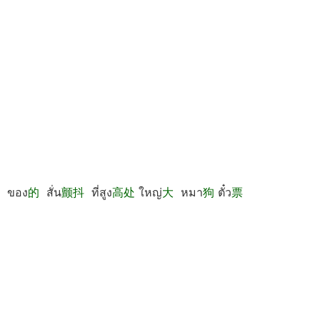
坐
ของ
的
สั่น
颤抖
ที่สูง
高处
ใหญ่
大
หมา
狗
ตั๋ว
票