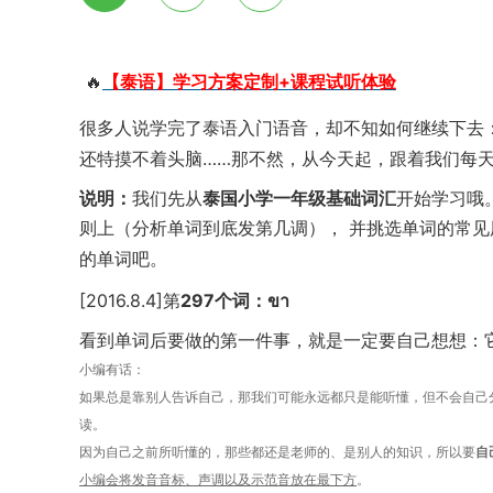
🔥
【泰语】学习方案定制+课程试听体验
很多人说学完了泰语入门语音，却不知如何继续下去
还特摸不着头脑……那不然，从今天起，跟着我们每
说明：
我们先从
泰国小学一年级基础词汇
开始学习哦
则上（分析单词到底发第几调）
， 并挑选单词的常
的单词吧。
[2016.8.4
]第
297
个词：ขา
看到单词后要做的第一件事，就是一定要自己想想：
小编有话：
如果总是靠别人告诉自己，那我们可能永远都只是能听懂，但不会自己
读。
因为自己之前所听懂的，那些都还是老师的、是别人的知识，所以要
自
小编会将发音音标、声调以及示范音放在最下方
。