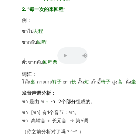
2. “每一次的来回程”
例：
ขาไป
去程
ขากลับ
回程
ตั๋วขากลับ
回程票
词汇：
โต๊ะ
桌
กางเกง
裤子
ยาว
长
สั้น
短
เก้าอี้
椅子
สูง
高
นั่ง
发音声调分析：
ขา
是由 ข
+
-า
2
个部分
组成的。
ขา
[
ขา
] 有1个音节：
ขา
。
ขา
高辅音
+ 长元音 → 第5调
（你之前分析对了吗？^-^ ）