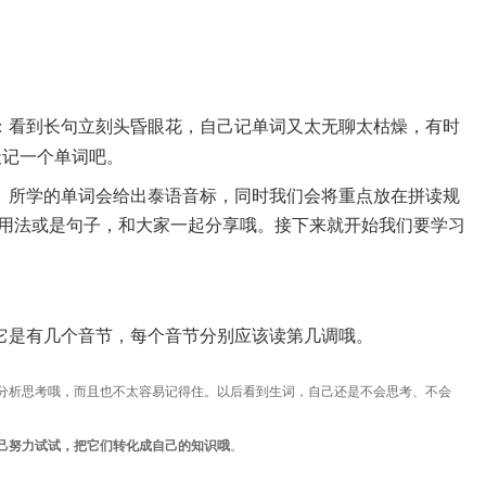
：看到长句立刻头昏眼花，自己记单词又太无聊太枯燥，有时
天记一个单词吧。
。所学的单词会给出泰语音标，同时我们会将重点放在拼读规
见用法或是句子，和大家一起分享哦。
接下来就开始我们要学习
它是有几个音节，每个音节分别应该读第几调哦。
分析思考哦，而且也不太容易记得住。
以后看到生词，自己还是不会思考、不会
己努力试试，把它们转化成自己的知识哦
。