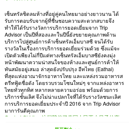
เซ็นทรัลชิดลมห้างที่อยู่คู่คนไทยมาอย่างยาวนาน ได้
รับการตอบรับจากผู้ที่ชื่นชอบความสะดวกสบายจึง
ทำให้ได้รับรางวัลการบริการยอดเยี่ยมจาก Trip
Advisor เป็นปีที่สองและในปีนี้ยังขยายคุณภาพด้าน
บริการไปสู่ศูนย์การค้าเซ็นทรัลเอ็มบาสซี จนได้รับ
รางวัลในเรื่องการบริการยอดเยี่ยมร่วมด้วย ซึ่งแม้จะ
เปิดตัวเพียงไม่กี่ปีแต่ทางเซ็นทรัลเอ็มบาสซียังคงมุ่ง
หน้าพัฒนาความน่าสนใจของห้างและศูนย์การค้าให้
ทันสมัยอยู่เสมอ ล่าสุดยังปรับปรุง อีทไทย (Eathai)
ที่สุดแห่งอาณาจักรอาหารไทย และแหล่งรวมอาหารส
ตรีทฟู้ดชื่อดัง โดยรวบรวมโซนใหม่ๆ จากแหล่งอาหาร
ไทยทั่วทุกทิศ หลากหลายความอร่อย พร้อมด้วยการ
บริการชั้นเลิศ จึงไม่น่าแปลกใจที่ได้รับรางวัลชนะเลิศ
การบริการยอดเยี่ยมประจำปี 2016 จาก Trip Advisor
มาการันตีคุณภาพ
Central Chidlom这间陪伴了泰国人民不少日子的商
场，由于其便利性和舒适性，已连续两年被Trip