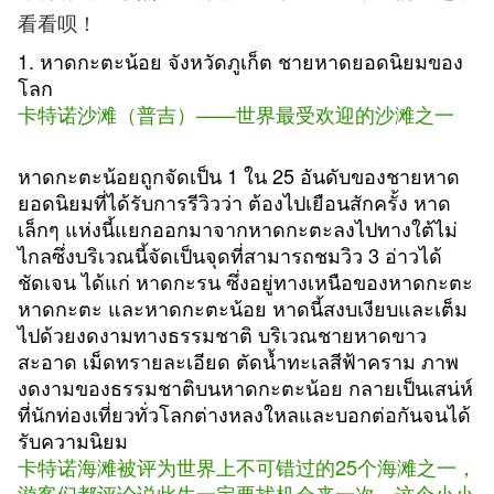
看看呗！
1. หาดกะตะน้อย จังหวัดภูเก็ต ชายหาดยอดนิยมของ
โลก
卡特诺沙滩（普吉）——世界最受欢迎的沙滩之一
หาดกะตะน้อยถูกจัดเป็น 1 ใน 25 อันดับของชายหาด
ยอดนิยมที่ได้รับการรีวิวว่า ต้องไปเยือนสักครั้ง หาด
เล็กๆ แห่งนี้แยกออกมาจากหาดกะตะลงไปทางใต้ไม่
ไกลซึ่งบริเวณนี้จัดเป็นจุดที่สามารถชมวิว 3 อ่าวได้
ชัดเจน ได้แก่ หาดกะรน ซึ่งอยู่ทางเหนือของหาดกะตะ
หาดกะตะ และหาดกะตะน้อย หาดนี้สงบเงียบและเต็ม
ไปด้วยงดงามทางธรรมชาติ บริเวณชายหาดขาว
สะอาด เม็ดทรายละเอียด ตัดน้ำทะเลสีฟ้าคราม ภาพ
งดงามของธรรมชาติบนหาดกะตะน้อย กลายเป็นเสน่ห์
ที่นักท่องเที่ยวทั่วโลกต่างหลงใหลและบอกต่อกันจนได้
รับความนิยม
卡特诺海滩被评为世界上不可错过的25个海滩之一，
游客们都评论说此生一定要找机会来一次。这个小小