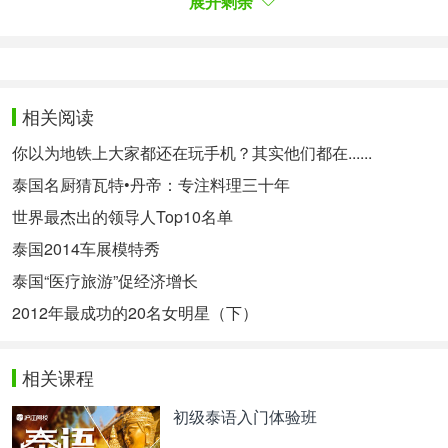
展开剩余
Advisor评为“最佳服务质量”商场。而今年还把这种顶
级服务的质量延续到Central Embassy，以使其也获
得“品质服务保证”的殊荣。虽然开业还没几年，但是
Central Embassy还在不断进步，不断进行各种现代
化基础设施的建设。近来还修建了Eathai这个汇聚了
相关阅读
泰国各地特色菜的美食王国，引进街边特色美食小摊
的概念把中心分为若干区域。这里不仅有泰国各处的
你以为地铁上大家都还在玩手机？其实他们都在......
美食，还有世界级的配套服务。由此看来，这里被网
泰国名厨猜瓦特•丹帝：专注料理三十年
站评为2016年享受世界顶级服务的信心保证就不出
世界最杰出的领导人Top10名单
为奇啦！
泰国2014车展模特秀
4. กองแลน (ปายแคนยอน)
拜县大峡谷——Pai Canyon
泰国“医疗旅游”促经济增长
2012年最成功的20名女明星（下）
จากการยุบตัวของดินตามธรรมชาติบนเขาสูง เกิดเป็น
ทิวทัศน์สวยงามบนถนน 1095 แม่มาลัย - ปาย กองแลน
相关课程
อยู่ใกล้กับร้าน coffee in love ประมาณ 4 กิโลเมตร
จากลานจอดรถของร้านจะมีทางเดินขึ้นไปชมวิวบน
初级泰语入门体验班
กองแลนประมาณ 300 เมตร ทางเดินจะต้องขึ้นเนิน