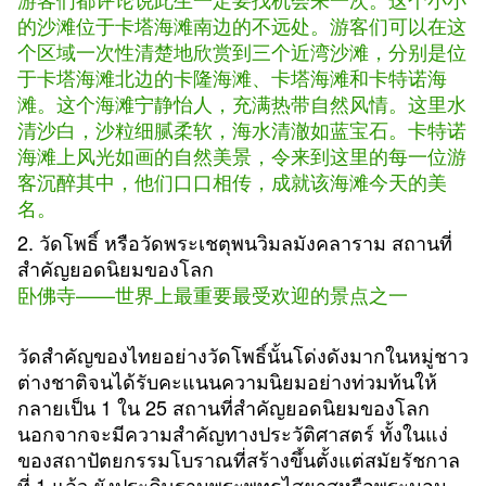
的沙滩位于卡塔海滩南边的不远处。游客们可以在这
个区域一次性清楚地欣赏到三个近湾沙滩，分别是位
于卡塔海滩北边的卡隆海滩、卡塔海滩和卡特诺海
滩。这个海滩宁静怡人，充满热带自然风情。这里水
清沙白，沙粒细腻柔软，海水清澈如蓝宝石。卡特诺
海滩上风光如画的自然美景，令来到这里的每一位游
客沉醉其中，他们口口相传，成就该海滩今天的美
名。
2. วัดโพธิ์ หรือวัดพระเชตุพนวิมลมังคลาราม สถานที่
สำคัญยอดนิยมของโลก
卧佛寺——世界上最重要最受欢迎的景点之一
วัดสำคัญของไทยอย่างวัดโพธิ์นั้นโด่งดังมากในหมู่ชาว
ต่างชาติจนได้รับคะแนนความนิยมอย่างท่วมท้นให้
กลายเป็น 1 ใน 25 สถานที่สำคัญยอดนิยมของโลก
นอกจากจะมีความสำคัญทางประวัติศาสตร์ ทั้งในแง่
ของสถาปัตยกรรมโบราณที่สร้างขึ้นตั้งแต่สมัยรัชกาล
ที่ 1 แล้ว ยังประดิษฐานพระพุทธไสยาสหรือพระนอน