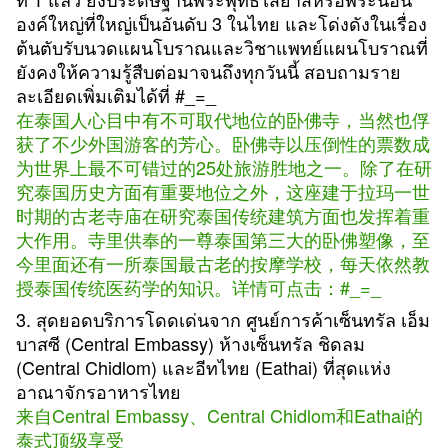
องค์ใหญ่ที่ใหญ่เป็นอันดับ 3 ในไทย และโด่งดังในเรื่อง
ต้นตับรับนวดแผนโบราณและวิชาแพทย์แผนโบราณที่
ยังคงให้ความรู้สืบต่อมาจนถึงทุกวันนี้ สอบถามราย
ละเอียดเพิ่มเติมได้ที่ #_=_
在泰国人心目中有不可取代地位的卧佛寺，当然也俘
获了不少外国游客的芳心。卧佛寺以压倒性的票数成
为世界上最不可错过的25处旅游胜地之一。除了在研
究泰国历史方面有重要地位之外，这座建于拉玛一世
时期的古老寺庙在研究泰国传统建筑方面也发挥着重
大作用。寺里供奉的一尊泰国第三大的卧佛塑像，至
今里面还有一所泰国最古老的按摩学校，每天依然教
授泰国传统医药学的知识。详情可点击：#_=_
3. สุดยอดบริการโดดเด่นจาก ศูนย์การค้าเซ็นทรัล เอ็ม
บาสซี (Central Embassy) ห้างเซ็นทรัล ชิดลม
(Central Chidlom) และอีทไทย (Eathai) ที่สุดแห่ง
อาณาจักรอาหารไทย
来自Central Embassy、Central Chidlom和Eathai的
泰式顶级享受