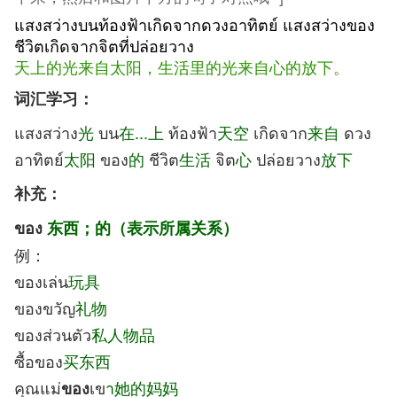
แสงสว่างบนท้องฟ้าเกิดจากดวงอาทิตย์ แสงสว่างของ
ชีวิตเกิดจากจิตที่ปล่อยวาง
天上的光来自太阳，生活里的光来自心的放下。
词汇学习：
แสงสว่าง
光
บน
在...上
ท้องฟ้า
天空
เกิดจาก
来自
ดวง
อาทิตย์
太阳
ของ
的
ชีวิต
生活
จิต
心
ปล่อยวาง
放下
补充：
ของ
东西；
的（表示所属关系）
例：
ของเล่น
玩具
ของขวัญ
礼物
ของส่วนตัว
私人物品
ซื้อของ
买东西
คุณแม่
เข
า她的妈妈
ของ