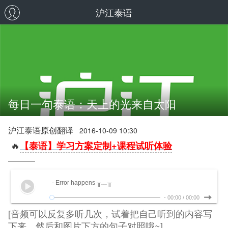
沪江泰语
每日一句泰语：天上的光来自太阳
沪江泰语原创翻译
2016-10-09 10:30
🔥
【泰语】学习方案定制+课程试听体验
- Error happens ╥﹏╥
-
00:00
/
00:00
[音频可以反复多听几次，试着把自己听到的内容写
下来，然后和图片下方的句子对照哦~]