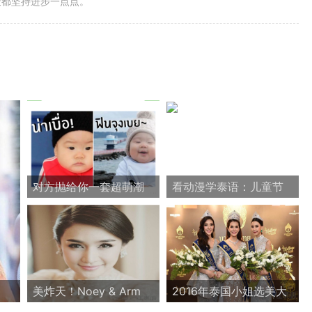
天都坚持进步一点点。
对方抛给你一套超萌潮
看动漫学泰语：儿童节
流表情包，你接还是不
快乐
接？
美炸天！Noey & Arm
2016年泰国小姐选美大
今日举行泰式订婚仪式
赛 Jubjib摘得桂冠