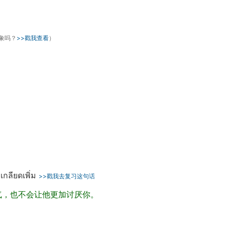
象吗？
>>戳我查看
）
เกลียดเพิ่ม
>>戳我去复习这句话
气，也不会让他更加讨厌你。