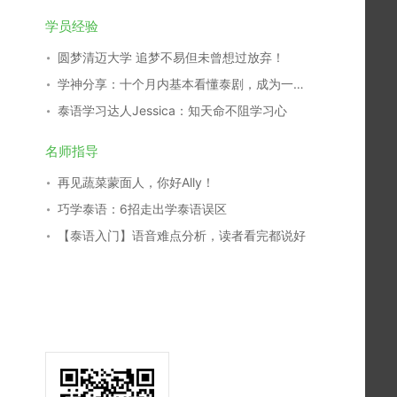
学员经验
圆梦清迈大学 追梦不易但未曾想过放弃！
学神分享：十个月内基本看懂泰剧，成为一名泰剧翻译，我是这么学习的！
泰语学习达人Jessica：知天命不阻学习心
名师指导
再见蔬菜蒙面人，你好Ally！
巧学泰语：6招走出学泰语误区
【泰语入门】语音难点分析，读者看完都说好