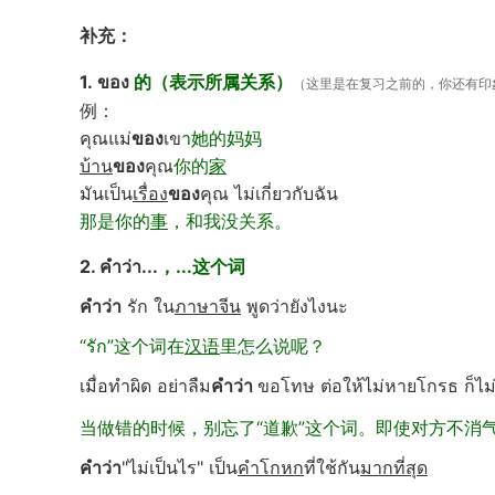
补充：
1.
ของ
的（表示所属关系）
（这里是在复习之前的，你还有印
例：
คุณแม่
ของ
เข
า她的妈妈
บ้าน
ของ
คุณ
你的
家
มันเป็น
เรื่อง
ของ
คุณ ไม่เกี่ยวกับฉัน
那是你的
事
，和我没关系。
2. คำว่า...
，...
这个词
คำว่า
รัก ใน
ภาษาจีน
พูดว่ายังไงนะ
“รัก”这个词在
汉语
里怎么说呢？
เมื่อทำผิด อย่าลืม
คำว่า
ขอโทษ ต่อให้ไม่หายโกรธ ก็ไม่
当做错的时候，别忘了“道歉”这个词。即使对方不消
คำว่า
"ไม่เป็นไร" เป็น
คำโกหก
ที่ใช้กัน
มากที่สุด