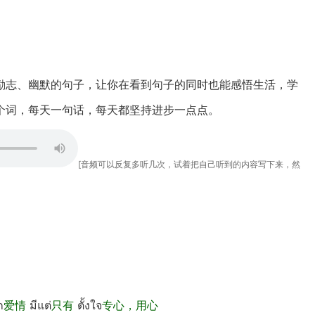
励志、幽默的句子，让你在看到句子的同时也能感悟生活，学
个词，每天一句话，每天都坚持进步一点点。
[音频可以反复多听几次，试着把自己听到的内容写下来，然
ก
爱情
มีแต่
只有
ตั้งใจ
专心，用心