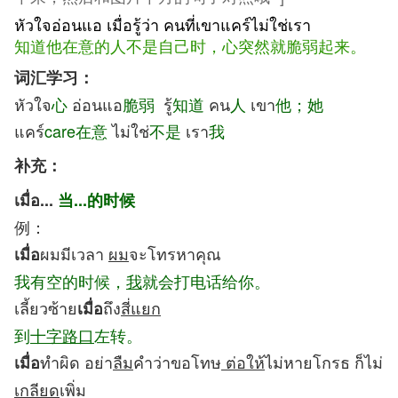
หัวใจอ่อนแอ เมื่อรู้ว่า คนที่เขาแคร์ไม่ใช่เรา
知道他在意的人不是自己时，心突然就脆弱起来。
词汇学习：
หัวใจ
心
อ่อนแอ
脆弱
รู้
知道
คน
人
เขา
他；她
แคร์
care在意
ไม่ใช่
不是
เรา
我
补充：
เมื่อ...
当...的时候
例：
ผมมีเวลา
ผม
จะโทรหาคุณ
เมื่อ
我有空的时候，
我
就会打电话给你。
เลี้ยวซ้าย
ถึง
สี่แยก
เมื่อ
到
十字路口
左转。
ทำผิด อย่า
ลืม
คำว่าขอโทษ
ต่อให้
ไม่หายโกรธ ก็ไม่
เมื่อ
เกลียด
เพิ่ม