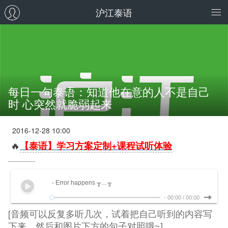
沪江泰语
每日一句泰语：知道他在意的人不是自己
时 心突然就脆弱起来
2016-12-28 10:00
🔥
【泰语】学习方案定制+课程试听体验
- Error happens ╥﹏╥
-
00:00
/
00:00
[音频可以反复多听几次，试着把自己听到的内容写
下来，然后和图片下方的句子对照哦~]