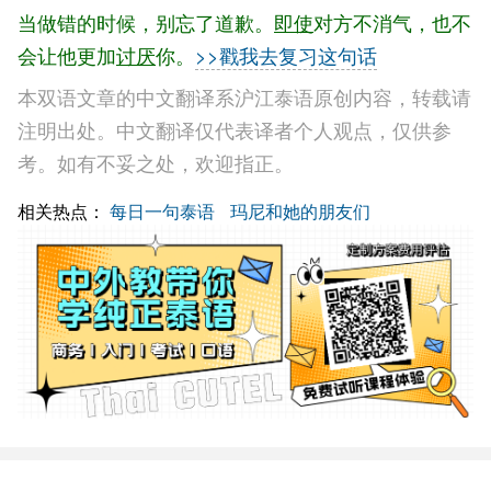
当做错的时候，别忘了道歉。
即使
对方不消气，也不
会让他更加
讨厌
你。
>>戳我去复习这句话
本双语文章的中文翻译系沪江泰语原创内容，转载请
注明出处。中文翻译仅代表译者个人观点，仅供参
考。如有不妥之处，欢迎指正。
相关热点：
每日一句泰语
玛尼和她的朋友们