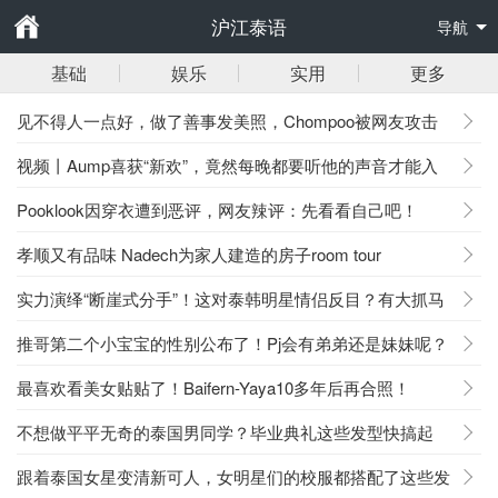
沪江泰语
导航
基础
娱乐
实用
更多
见不得人一点好，做了善事发美照，Chompoo被网友攻击
视频丨Aump喜获“新欢”，竟然每晚都要听他的声音才能入
睡？
Pooklook因穿衣遭到恶评，网友辣评：先看看自己吧！
孝顺又有品味 Nadech为家人建造的房子room tour
实力演绎“断崖式分手”！这对泰韩明星情侣反目？有大抓马
了！
推哥第二个小宝宝的性别公布了！Pj会有弟弟还是妹妹呢？
最喜欢看美女贴贴了！Baifern-Yaya10多年后再合照！
不想做平平无奇的泰国男同学？毕业典礼这些发型快搞起
来！
跟着泰国女星变清新可人，女明星们的校服都搭配了这些发