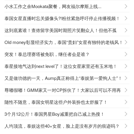
型！
小水工作之余Mookata聚餐，网友福尔摩斯上线...
泰国女星直播时忘关摄像头?!粉丝紧急呼吁停止传播视频！
这到底素谁！查侬留学美国时期照片笑翻众人！但他不孤
单，不是因为
Old money彰显经济实力，泰国“贵妇”女星有独特的老钱风！
突发！泰总理赛塔被免职，继任者会是谁？
泰星接地气达到next level了！这位女星家里还有玉米地！
又是做功德的一天，Aump真正称得上“泰娱第一爱狗人士”！
尊嘟假嘟！GMM家又一对CP拆伙了！大家以后可以不用再
磕了！
随性不随意，泰国女明星这些户外装扮也太舒服了！
3个月12公斤！泰国男星Boy减重把自己减上热搜！
人均顶流，泰娱这些40+女星，脸上是没有岁月的痕迹吗？