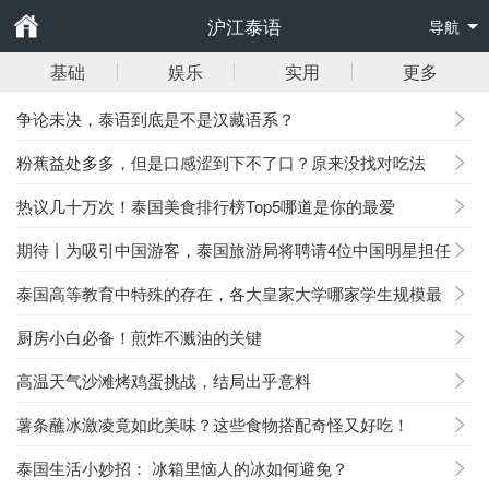
沪江泰语
导航
基础
娱乐
实用
更多
争论未决，泰语到底是不是汉藏语系？
粉蕉益处多多，但是口感涩到下不了口？原来没找对吃法
热议几十万次！泰国美食排行榜Top5哪道是你的最爱
期待丨为吸引中国游客，泰国旅游局将聘请4位中国明星担任
旅游大使
泰国高等教育中特殊的存在，各大皇家大学哪家学生规模最
大？
厨房小白必备！煎炸不溅油的关键
高温天气沙滩烤鸡蛋挑战，结局出乎意料
薯条蘸冰激凌竟如此美味？这些食物搭配奇怪又好吃！
泰国生活小妙招： 冰箱里恼人的冰如何避免？