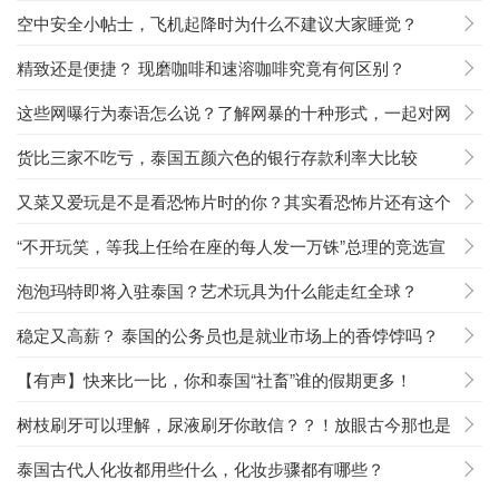
空中安全小帖士，飞机起降时为什么不建议大家睡觉？
精致还是便捷？ 现磨咖啡和速溶咖啡究竟有何区别？
这些网曝行为泰语怎么说？了解网暴的十种形式，一起对网
暴说不！
货比三家不吃亏，泰国五颜六色的银行存款利率大比较
又菜又爱玩是不是看恐怖片时的你？其实看恐怖片还有这个
好处！
“不开玩笑，等我上任给在座的每人发一万铢”总理的竞选宣
言成真了！
泡泡玛特即将入驻泰国？艺术玩具为什么能走红全球？
稳定又高薪？ 泰国的公务员也是就业市场上的香饽饽吗？
【有声】快来比一比，你和泰国“社畜”谁的假期更多！
树枝刷牙可以理解，尿液刷牙你敢信？？！放眼古今那也是
相当炸裂啊！
泰国古代人化妆都用些什么，化妆步骤都有哪些？