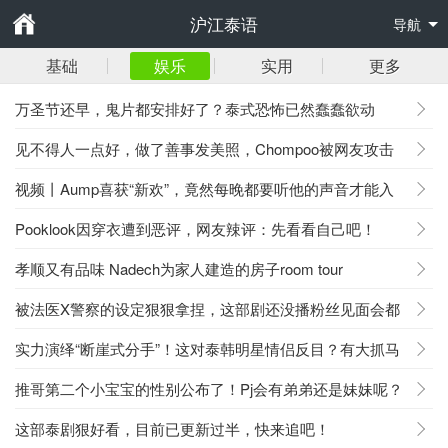
沪江泰语
导航
基础
娱乐
实用
更多
万圣节还早，鬼片都安排好了？泰式恐怖已然蠢蠢欲动
见不得人一点好，做了善事发美照，Chompoo被网友攻击
视频丨Aump喜获“新欢”，竟然每晚都要听他的声音才能入
睡？
Pooklook因穿衣遭到恶评，网友辣评：先看看自己吧！
孝顺又有品味 Nadech为家人建造的房子room tour
被法医X警察的设定狠狠拿捏，这部剧还没播粉丝见面会都
官宣了
实力演绎“断崖式分手”！这对泰韩明星情侣反目？有大抓马
了！
推哥第二个小宝宝的性别公布了！Pj会有弟弟还是妹妹呢？
这部泰剧狠好看，目前已更新过半，快来追吧！