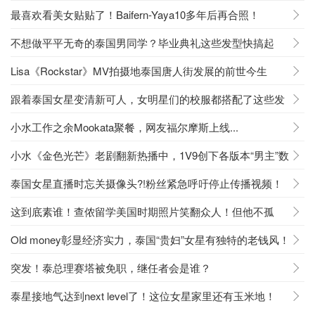
最喜欢看美女贴贴了！Baifern-Yaya10多年后再合照！
不想做平平无奇的泰国男同学？毕业典礼这些发型快搞起
来！
Lisa《Rockstar》MV拍摄地泰国唐人街发展的前世今生
跟着泰国女星变清新可人，女明星们的校服都搭配了这些发
型！
小水工作之余Mookata聚餐，网友福尔摩斯上线...
小水《金色光芒》老剧翻新热播中，1V9创下各版本“男主”数
量之最
泰国女星直播时忘关摄像头?!粉丝紧急呼吁停止传播视频！
这到底素谁！查侬留学美国时期照片笑翻众人！但他不孤
单，不是因为
Old money彰显经济实力，泰国“贵妇”女星有独特的老钱风！
突发！泰总理赛塔被免职，继任者会是谁？
泰星接地气达到next level了！这位女星家里还有玉米地！