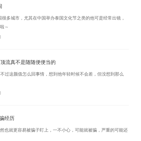
闹
中国很多城市，尤其在中国举办泰国文化节之类的他可是经常出镜，
啦～
习
圈顶流真不是随随便便当的
，不过这颜值怎么回事情，想到他年轻时候不会差，但没想到那么
习
被骗经历
然也就更容易被骗子盯上，一不小心，可能就被骗，严重的可能还