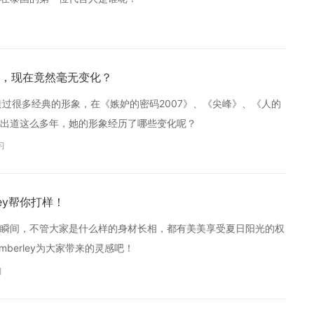
，现在竟然毫无变化？
塑造过很多经典的形象，在《嫉妒的密码2007》、《尖峰》、《人的
出道这么多年，她的形象经历了哪些变化呢？
习
ey帮你打样！
瞬间，不管大家是什么样的身材长相，都有美美享受夏日阳光的权
berley为大家带来的灵感吧！
习