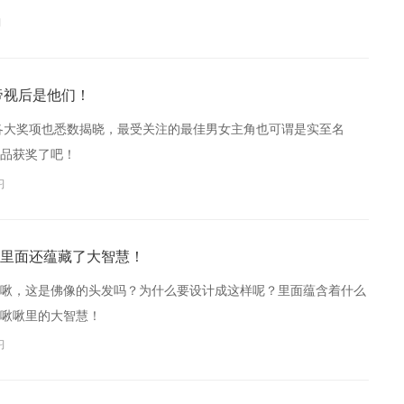
习
帝视后是他们！
各大奖项也悉数揭晓，最受关注的最佳男女主角也可谓是实至名
品获奖了吧！
习
里面还蕴藏了大智慧！
啾，这是佛像的头发吗？为什么要设计成这样呢？里面蕴含着什么
啾啾里的大智慧！
习