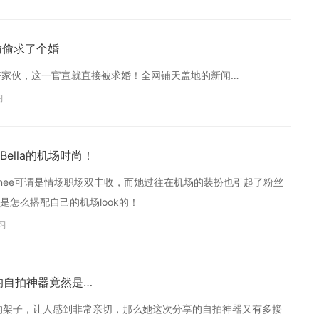
偷偷求了个婚
好家伙，这一官宣就直接被求婚！全网铺天盖地的新闻…
习
ella的机场时尚！
Ranee可谓是情场职场双丰收，而她过往在机场的装扮也引起了粉丝
怎么搭配自己的机场look的！
习
的自拍神器竟然是…
星的架子，让人感到非常亲切，那么她这次分享的自拍神器又有多接