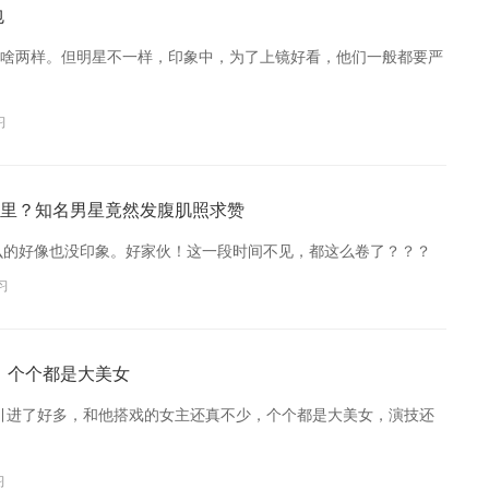
包
啥两样。但明星不一样，印象中，为了上镜好看，他们一般都要严
习
里？知名男星竟然发腹肌照求赞
腹肌什么的好像也没印象。好家伙！这一段时间不见，都这么卷了？？？
习
，个个都是大美女
就引进了好多，和他搭戏的女主还真不少，个个都是大美女，演技还
习