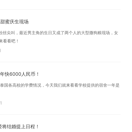
ul甜蜜庆生现场
能引得粉丝尖叫，最近男主角的生日又成了两个人的大型撒狗粮现场，女
来看看吧！
习
年快6000人民币！
泰国各高校的学费情况，今天我们就来看看学校提供的宿舍一年是
习
已经将结婚提上日程！