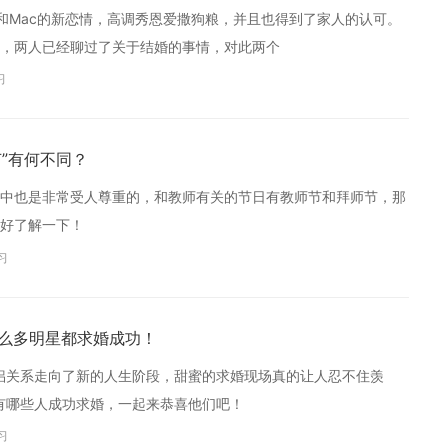
己和Mac的新恋情，高调秀恩爱撒狗粮，并且也得到了家人的认可。
，两人已经聊过了关于结婚的事情，对此两个
习
节”有何不同？
中也是非常受人尊重的，和教师有关的节日有教师节和拜师节，那
好了解一下！
习
这么多明星都求婚成功！
情侣关系走向了新的人生阶段，甜蜜的求婚现场真的让人忍不住羡
都有哪些人成功求婚，一起来恭喜他们吧！
习