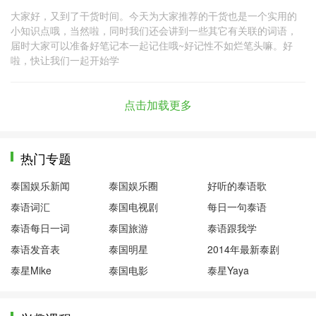
大家好，又到了干货时间。今天为大家推荐的干货也是一个实用的
小知识点哦，当然啦，同时我们还会讲到一些其它有关联的词语，
届时大家可以准备好笔记本一起记住哦~好记性不如烂笔头嘛。好
啦，快让我们一起开始学
点击加载更多
热门专题
泰国娱乐新闻
泰国娱乐圈
好听的泰语歌
泰语词汇
泰国电视剧
每日一句泰语
泰语每日一词
泰国旅游
泰语跟我学
泰语发音表
泰国明星
2014年最新泰剧
泰星Mike
泰国电影
泰星Yaya