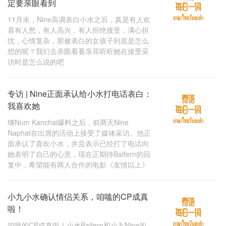
定要亲眼看到
11月末，Nine高调表白小水之后，真是有人欢
喜有人愁，有人高兴，有人拒绝接受，满心担
忧，心情复杂，那被表白的女孩子到底是怎么
想的呢？我们去亲眼看看亲耳听听她在接受采
访时是怎么说的吧
专访 | Nine正面承认给小水打电话表白：
我喜欢她
继Num Kanchai爆料之后，前两天Nine
Naphat在出席的活动上接受了媒体采访。他正
面承认了喜欢小水，并且表示已经打了电话向
她表明了自己的心意，现在正期待Baifern的回
复中，希望能有两人合作的电影《友情以上》
小九小水确认情侣关系，咱嗑的CP成真
啦！
咱嗑的CP成真啦！小水Baifern和小九Nine的