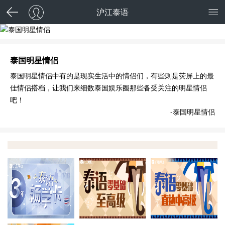
沪江泰语
泰国明星情侣
泰国明星情侣
泰国明星情侣中有的是现实生活中的情侣们，有些则是荧屏上的最
佳情侣搭档，让我们来细数泰国娱乐圈那些备受关注的明星情侣
吧！
-泰国明星情侣
畅学三年 学完全返
零至高级全奖
零