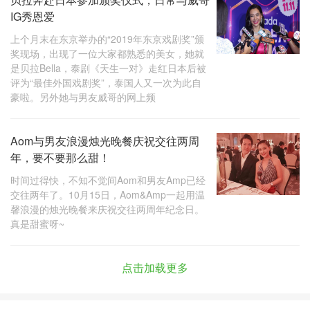
IG秀恩爱
上个月末在东京举办的“2019年东京戏剧奖”颁
奖现场，出现了一位大家都熟悉的美女，她就
是贝拉Bella，泰剧《天生一对》走红日本后被
评为“最佳外国戏剧奖”，泰国人又一次为此自
豪啦。另外她与男友威哥的网上频
Aom与男友浪漫烛光晚餐庆祝交往两周
年，要不要那么甜！
时间过得快，不知不觉间Aom和男友Amp已经
交往两年了。10月15日，Aom&Amp一起用温
馨浪漫的烛光晚餐来庆祝交往两周年纪念日。
真是甜蜜呀~
点击加载更多