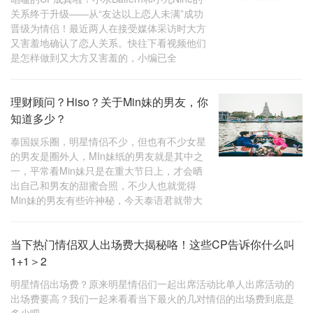
关系终于升级——从“友达以上恋人未满”成功
晋级为情侣！最近两人在接受媒体采访时大方
又害羞地确认了恋人关系。快往下看视频他们
是怎样做到又大方又害羞的，小编已全
理财顾问？Hiso？关于Min妹的男友，你
知道多少？
泰国娱乐圈，明星情侣不少，但也有不少女星
的男友是圈外人，MIn妹纸的男友就是其中之
一，平常看Min妹只是在重大节日上，才会晒
出自己和男友的甜蜜合照，不少人也就觉得
Min妹的男友有些许神秘，今天泰语君就带大
当下热门情侣双人出场费大揭秘咯！这些CP告诉你什么叫
1+1＞2
明星情侣出场费？原来明星情侣们一起出席活动比单人出席活动的
出场费要高？我们一起来看看当下最火的几对情侣的出场费到底是