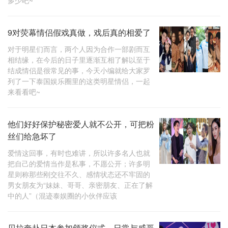
多少吧~
9对荧幕情侣假戏真做，戏后真的相爱了
对于明星们而言，两个人因为合作一部剧而互
相结缘，在今后的日子里逐渐互相了解以至于
结成情侣是很常见的事，今天小编就给大家罗
列了一下泰国娱乐圈里的这类明星情侣，一起
来看看吧~
他们好好保护秘密爱人就不公开，可把粉
丝们给急坏了
爱情这回事，有时也难讲，所以许多名人也就
把自己的爱情当作是私事，不愿公开；许多明
星则称那些刚交往不久、感情状态还不牢固的
男女朋友为“妹妹、哥哥、亲密朋友、正在了解
中的人”（混迹泰娱圈的小伙伴应该
贝拉奔赴日本参加颁奖仪式，日常与威哥