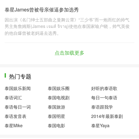
泰星James曾被母亲催逼参加选秀
因出演《名门绅士五部曲之曼舞云霄》“三少爷”而一炮而红的帅气
男主角詹姆斯(James เจมส์ จิรายุ)使他在泰国家喻户晓，帅气英俊
的他自爆曾被老妈逼去选秀。
点击加载更多
热门专题
泰国娱乐新闻
泰国娱乐圈
好听的泰语歌
泰语词汇
泰国电视剧
每日一句泰语
泰语每日一词
泰国旅游
泰语跟我学
泰语发音表
泰国明星
2014年最新泰剧
泰星Mike
泰国电影
泰星Yaya