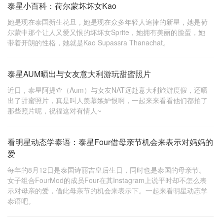
泰星小百科：荷尔蒙坏坏女Kao
她是现在泰国新生花旦，她是现在众多年轻人追捧的新星，她是荷
尔蒙中那个让人又爱又恨的坏坏女Sprite，她拥有美丽的脸蛋，她
带着开朗的性格，她就是Kao Supassra Thanachat。
泰星AUM晒出与女友意大利游玩甜蜜照片
近日，泰星阿提查（Aum）与女友NAT远赴意大利旅游度假，还晒
出了甜蜜照片，真是叫人羡慕嫉妒恨啊，一起来来看看他们都拍了
那些照片呢，祝福这对有情人~
看明星动态学泰语：泰星Four借母亲节机会来表示对妈妈的
爱
每年的8月12日是泰国诗丽吉皇后生日，同时也是泰国的母亲节。
女子组合FourMod的成员Four在其Instagram上说平时却不怎么表
示对母亲的爱，借此母亲节的机会来表示下。一起来看明星动态学
泰语吧。