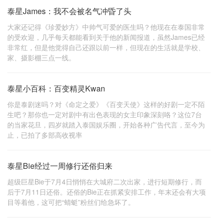
泰星James：我不会被名气冲昏了头
大家还记得《珍爱妙方》中帅气可爱的医生吗？他现在在泰国非常
的受欢迎，几乎每天都能看到关于他的新闻报道，虽然James已经
非常红，但是他觉得自己还跟以前一样，但现在的生活就是学校、
家、摄影棚三点一线。
泰星小百科：百变精灵Kwan
你是泰剧迷吗？对《命定之爱》《百变天使》这样的好剧一定不陌
生吧？那你也一定对剧中有出色表现的女主印象深刻咯？这位7台
的当家花旦，四岁就踏入泰国娱乐圈，开始各种广告代言，至今为
止，已拍了多部高收视率
泰星Bie经过一周修行还俗归来
超级巨星Bie于7月4日悄悄在大城府二次出家，进行短期修行，而
后于7月11日还俗。还俗的Bie正在抓紧安排工作，年末还会有大项
目等着他，这可把“蜻蜓”粉丝们给急坏了。