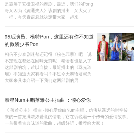
是霸屏了安徽卫视的泰剧，最近，我们的Pong
哥又因为《婉通夫人》该剧的播出，又大火了
一把，今天泰语君就决定带大家一起来
95后演员、模特Pon，这里还有你不知道
的傲娇少爷Pon
相信不少泰剧迷都还记得《粉色罪孽》吧，说
不定现在都还在回味无穷呢，泰语君也是入了
这部剧的坑，难以自拔，最近播出的《珠光璀
璨》不知道大家有看吗？不过今天泰语君就为
大家来具体介绍一下我们这两部剧的男
泰星Num主唱落难公主插曲 ：倾心爱你
《 落难公主》 插曲 -倾心爱你由Num主唱，仿佛从遥远的时空传
来的一首充满浓浓爱意的情歌，它在诉说着一个传奇的爱情故事。
一首带着古典味道的歌曲，超级好听，推荐给大家！