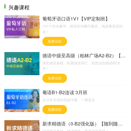
兴趣课程
葡萄牙语口语1V1【VIP定制班】
1V1个性化教学，助你告别哑巴葡语，地道葡语流利
说！
免费试听
德语中级至高级（柏林广场A2-B2）【随到随学班】
强化德语基础，拓展德语词汇，助您达到德语B2水
平！
免费试听
葡语B1-B2连读 3月班
从日常交流到高效沟通，一课直达
免费试听
新求精德语（0-B2强化版）【随到随学班】
同济精品教材，精讲精练，零基础至高级！