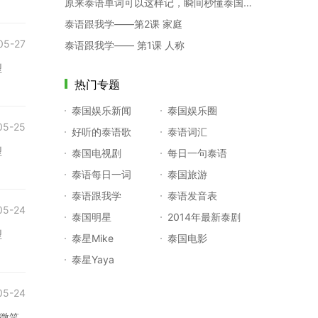
原来泰语单词可以这样记，瞬间秒懂泰国人懒的天性！
泰语跟我学——第2课 家庭
05-27
泰语跟我学—— 第1课 人称
型
热门专题
泰国娱乐新闻
泰国娱乐圈
05-25
好听的泰语歌
泰语词汇
型
泰国电视剧
每日一句泰语
泰语每日一词
泰国旅游
泰语跟我学
泰语发音表
05-24
泰国明星
2014年最新泰剧
型
泰星Mike
泰国电影
泰星Yaya
05-24
微笑