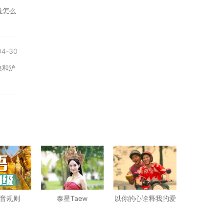
道怎么
04-30
快和沪
音规则
泰星Taew
以你的心诠释我的爱