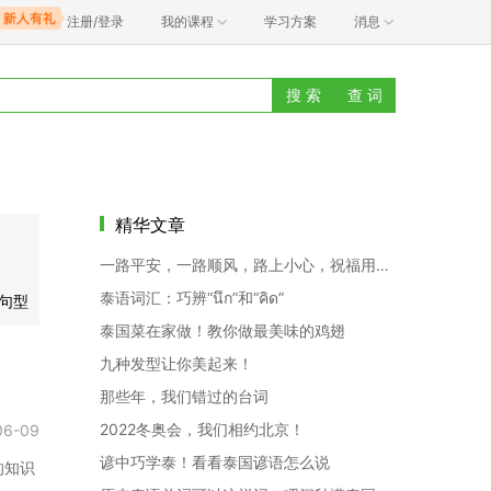
注册/登录
我的课程
学习方案
消息
搜 索
查 词
精华文章
一路平安，一路顺风，路上小心，祝福用语拽这儿
泰语词汇：巧辨“นึก”和“คิด”
语句型
泰国菜在家做！教你做最美味的鸡翅
九种发型让你美起来！
那些年，我们错过的台词
2022冬奥会，我们相约北京！
06-09
谚中巧学泰！看看泰国谚语怎么说
的知识