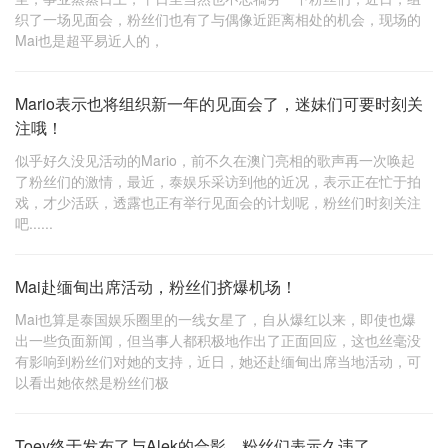
织了一场见面会，粉丝们也有了与偶像近距离相处的机会，现场的
Mai也是超平易近人的，
Mario表示也将组织新一年的见面会了，迷妹们可要时刻关
注哦！
似乎好久没见活动的Mario，前不久在澳门亮相的歌声再一次唤起
了粉丝们的激情，最近，泰娱乐采访到他的近况，表示正在忙于拍
戏，才少活跃，透露也正有举行见面会的计划呢，粉丝们时刻关注
吧......
Mai赴缅甸出席活动，粉丝们挤爆机场！
Mai也算是泰国娱乐圈里的一线女星了，自从爆红以来，即使也爆
出一些负面新闻，但当事人都积极地作出了正面回应，这也丝毫没
有影响到粉丝们对她的支持，近日，她还赴缅甸出席当地活动，可
以看出她依然是粉丝们极
Toey终于发布了与Alek的合影，粉丝们表示久违了