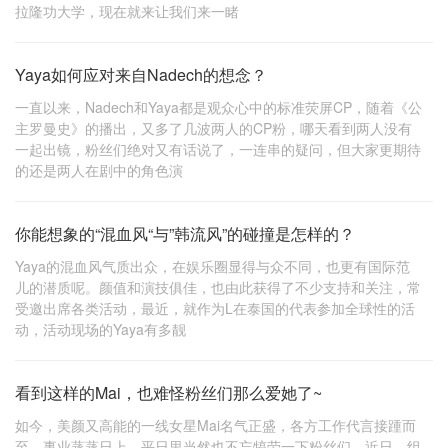
拉隆功大学，现在就来让我们来一睹
Yaya如何应对来自Nadech的想念？
一直以来，Nadech和Yaya都是观众心中的标准荧屏CP，随着《公
主罗曼史》的播出，又多了几波两人的CP粉，哪天看到两人没有
一起出镜，粉丝们绝对又有话说了，一连串的疑问，但大家更期待
的还是两人在剧中的角色演
你能想象的“混血风“与”韩流风”的碰撞是怎样的？
Yaya的混血风气质出众，在娱乐圈显得与众不同，也更有国际范
儿的潜质呢。颜值和演技俱佳，也由此获得了不少支持和关注，常
受邀出席各类活动，最近，就作为L在泰国的代表参加全球性的活
动，活动现场的Yaya有多靓
看到这样的Mai，也难怪粉丝们那么爱她了~
如今，美颜又高能的一线女星Mai名气正盛，各方工作代言接踵而
至，事业蒸蒸日上，平日里当然也不忘犒劳一下粉丝们，近日，组