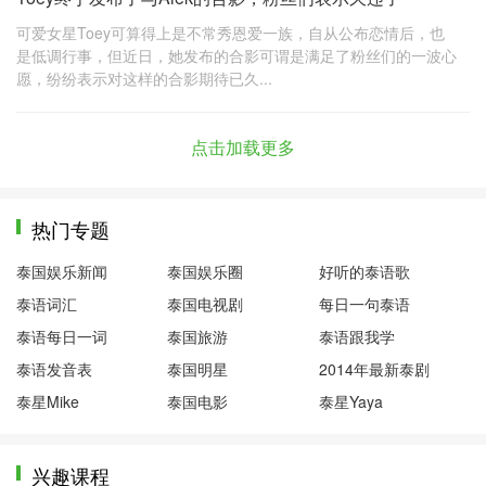
可爱女星Toey可算得上是不常秀恩爱一族，自从公布恋情后，也
是低调行事，但近日，她发布的合影可谓是满足了粉丝们的一波心
愿，纷纷表示对这样的合影期待已久...
点击加载更多
热门专题
泰国娱乐新闻
泰国娱乐圈
好听的泰语歌
泰语词汇
泰国电视剧
每日一句泰语
泰语每日一词
泰国旅游
泰语跟我学
泰语发音表
泰国明星
2014年最新泰剧
泰星Mike
泰国电影
泰星Yaya
兴趣课程