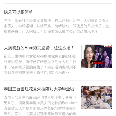
快乐可以很简单！
当今，随着社会经济发展加快，在工作和生活中，人们都背负着太
多压力，神经紧绷，神情严肃，情绪波动，即使是简单的快乐，也
很难获得，让人困扰，但到底要怎么做才会让自己快乐呢？
大病初愈的Aom秀完恩爱，还这么逗！
前几日生病中的女星Aom刚晒完男友的贴心照
料来秀恩爱，病情已好转也是立刻投入到工作
中，堪称娱乐圈的劳模了！参加活动也时刻不
忘创造些幽默感来为粉丝们增加点乐趣~~
泰国三台当红花旦朱拉隆功大学毕业啦
泰国人气女星Patricia今年9月毕业啦，素有宅
男杀手、酒窝英泰混血美女的之称的Patricia一
直都被公认为是泰国娱乐界美貌与智慧兼备的
当红小花旦，尤其是就读于泰国最富盛名的朱