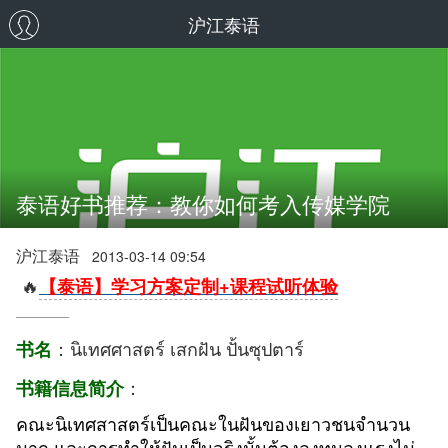
沪江泰语
泰语好书推荐：教你如何考入传媒学院
沪江泰语
2013-03-14 09:54
🔥
【泰语】学习方案定制+课程试听体验
：นิเทศศาสตร์ เสกฝัน ปั้นซุปตาร์
书名
：
书籍信息简介
คณะนิเทศสาสตร์เป็นคณะในฝันของเยาวชนจำนวน
มาก และการทำให้ฝันเป็นจริงนั้นต้องลงทุนลงแรงไม่