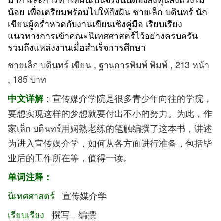
น้อย เพื่อเตรียมพร้อมไปให้ถึงฝัน ชายเล็ก บดินทร์ นัก
เขียนผู้คร่ำหวดกับงานเขียนเชิงคู่มือ เรียบเรียง
แนวทางการเข้าคณะนิเทศศาสตร์ไว้อย่างครบครัน
รวมถึงแหล่งงานเมื่อสำเร็จการศึกษา
ชายเล็ก บดินทร์ เขียน , ฐานการพิมพ์ พิมพ์ , 213 หน้า
, 185 บาท
：宣传媒介学院是很多青少年向往的学院，
中文详解
要想实现这样的梦想就要付出不小的努力。为此，作
家เล็ก บดินทร์用娴熟老练的笔触编撰了这本书，讲述
为进入宣传媒介学，如何从各方面进行准备，包括毕
业后的工作所在等，值得一读。
单词注释：
นิเทศศาสตร์
宣传媒介学
เรียบเรียง
撰写，编撰