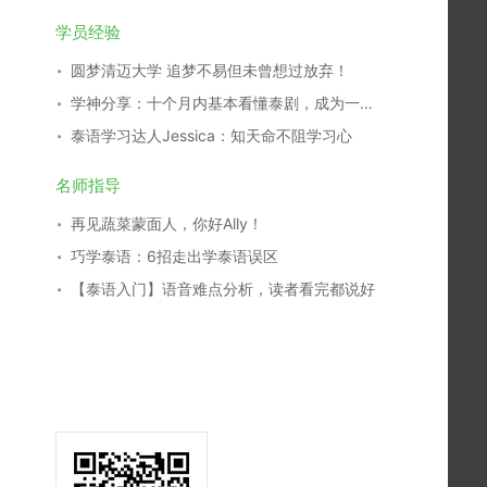
学员经验
圆梦清迈大学 追梦不易但未曾想过放弃！
学神分享：十个月内基本看懂泰剧，成为一名泰剧翻译，我是这么学习的！
泰语学习达人Jessica：知天命不阻学习心
名师指导
再见蔬菜蒙面人，你好Ally！
巧学泰语：6招走出学泰语误区
【泰语入门】语音难点分析，读者看完都说好