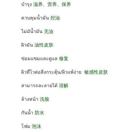
บำรุง
滋养、营养、保养
ควบคุมน้ำมัน
控油
ไม่มัน้ำมัน
无油
ผิวมัน
油性皮肤
ฃ่อมแฃมและดูแล
修复
ผิวที่ไวต่อสิ่งกระตุ้น/ผิวแพ้ง่าย
敏感性皮肤
สามารถละลายได้
溶解
ล้างหน้า
洗脸
กันน้ำ
防水
โฟม
泡沫