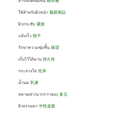
สารสกัดเข้มข้น
精华液
ใช้สำหรับผิวหน้า
脸部用品
ผิวกระชับ
紧肤
แห้งเร็ว
快干
รักษาความชุ่มชื่้น
保湿
เก็บไว้ได้นาน
持久性
กระจ่างใส
光泽
น้ำนม
乳液
หลายเท่า/มากกว่าสอง
多元
ผิวธรรมดา
中性皮肤