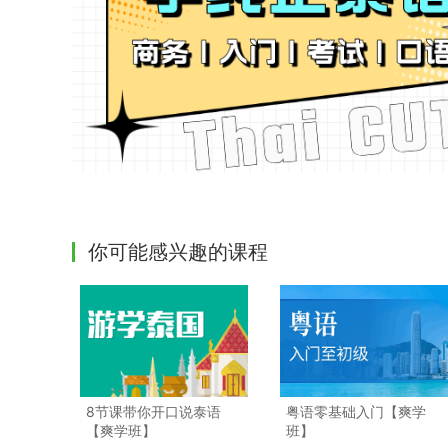
你可能感兴趣的课程
8节课带你开口说泰语
粤语零基础入门【爽学
【爽学班】
班】