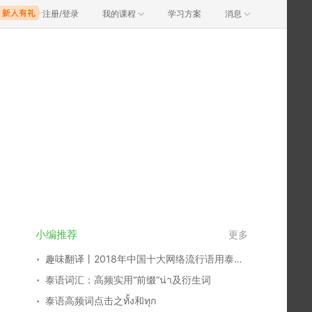
注册/登录
我的课程
学习方案
消息
小编推荐
更多
趣味翻译丨2018年中国十大网络流行语用泰语怎么说？
泰语词汇：高频实用“前缀”น่า及衍生词
泰语高频词点击之ทั้ง和ทุก