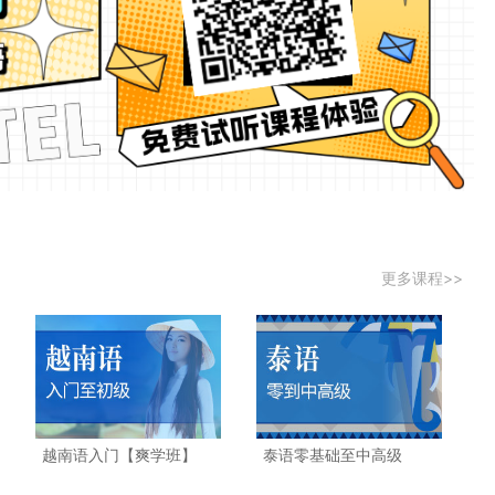
更多课程>>
越南语入门【爽学班】
泰语零基础至中高级