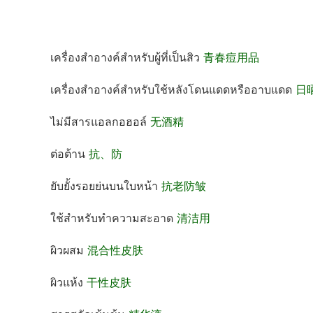
เครื่องสำอางค์สำหรับผู้ที่เป็นสิว
青春痘用品
เครื่องสำอางค์สำหรับใช้หลังโดนแดดหรืออาบแดด
日
ไม่มีสารแอลกอฮอล์
无酒精
ต่อต้าน
抗、防
ยับยั้งรอยย่นบนใบหน้า
抗老防皱
ใช้สำหรับทำความสะอาด
清洁用
ผิวผสม
混合性皮肤
ผิวแห้ง
干性皮肤