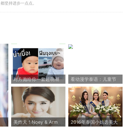
天都坚持进步一点点。
对方抛给你一套超萌潮
看动漫学泰语：儿童节
流表情包，你接还是不
快乐
接？
美炸天！Noey & Arm
2016年泰国小姐选美大