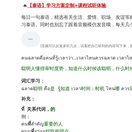
🔥
【泰语】学习方案定制+课程试听体验
每日一句泰语，精选有关生活、爱情、职场、友谊等
习泰语。同时也别忘了跟着音频模仿发音哦，每天几
[音频可以反复多听几次，试着把自己听到的内容写下来，然
คนฉลาดคือคนที่รู้เวลาว่า...เวลาไหนควรฉลาด เวลาไ
聪明人懂得审时度势，知道什么时候该聪明，什么时
词汇学习：
ฉลาด
聪明
คือ
是
รู้
知道
เวลา
时间；时机
ไหน
哪
ควร
补充：
ที่ 关系代词，
的
例：
คน
ที่
สำคัญ
重要的人
ขนม
ที่
อร่อย
好吃
的甜点