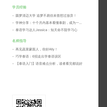
学员经验
圆梦清迈大学 追梦不易但未曾想过放弃！
学神分享：十个月内基本看懂泰剧，成为一名泰剧翻译，我是这么学习的！
泰语学习达人Jessica：知天命不阻学习心
名师指导
再见蔬菜蒙面人，你好Ally！
巧学泰语：6招走出学泰语误区
【泰语入门】语音难点分析，读者看完都说好