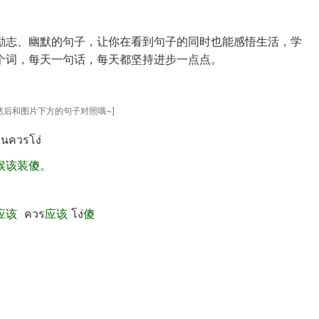
励志、幽默的句子，让你在看到句子的同时也能感悟生活，学
个词，每天一句话，每天都坚持进步一点点。
后和图片下方的句子对照哦~]
หนควรโง่
候该装傻。
应该
ควร
应该
โง่
傻