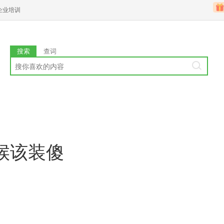
企业培训
搜索
查词
候该装傻