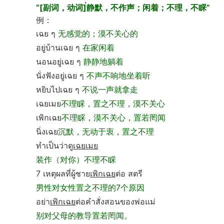
“[副词，动词]่静默，不作声；闲着；不理，不睬
”
例：
เฉย ๆ
无感觉的；漠不关心的
อยู่บ้านเฉย ๆ
在家闲着
นอนอยู่เฉย ๆ
静静地躺着
นั่งฟังอยู่เฉย ๆ
不声不响地坐着听
หยิบไปเฉย ๆ
不说一声就拿走
เฉยเมย
不理睬，置之不理，漠不关心
เพิกเฉย
不理睬，漠不关心，置若罔闻
นิ่งเฉย
沉默，无动于衷，置之不理
ทำเป็นว่าดู
เฉยเมย
装作（对你）不理不睬
7 เหตุผลที่ผู้ชาย
เพิกเฉย
ต่อ สตรี
男性对女性置之不理的7个原因
อย่า
เพิกเฉย
ต่อคำสั่งสอนของพ่อแม่
别对父母的教导置若罔闻。