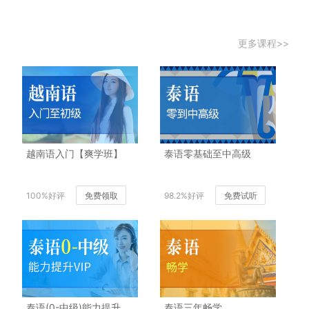
更多课程>>
越南语入门【爽学班】
泰语零基础至中高级
100%好评
免费领取
98.2%好评
免费试听
泰语(0-中级)能力提升
泰语三年畅学