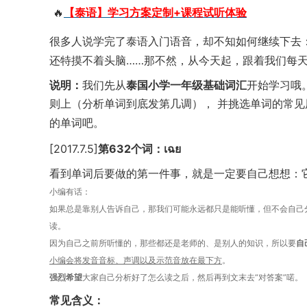
🔥
【泰语】学习方案定制+课程试听体验
很多人说学完了泰语入门语音，却不知如何继续下去
还特摸不着头脑……那不然，从今天起，跟着我们每
说明：
我们先从
泰国小学一年级基础词汇
开始学习哦
则上（分析单词到底发第几调）
， 并挑选单词的常
的单词吧。
[2017.7.5
]
第
632
个词：เฉย
看到单词后要做的第一件事，就是一定要自己想想：
小编有话：
如果总是靠别人告诉自己，那我们可能永远都只是能听懂，但不会自己
读。
因为自己之前所听懂的，那些都还是老师的、是别人的知识，所以要
自
小编会将发音音标、声调以及示范音放在最下方
。
强烈希望
大家自己分析好了怎么读之后，然后再到文末去“对答案”喏。
常见含义：