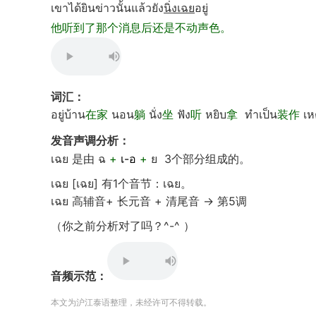
เขาได้ยินข่าวนั้นแล้วยัง
นิ่งเฉย
อยู่
他听到了那个消息后还是不动声色。
词汇：
อยู่บ้าน
在家
นอน
躺
นั่ง
坐
ฟัง
听
หยิบ
拿
ทำเป็น
装作
เห
发音声调分析：
เฉย 是由 ฉ
+
เ-อ
+
ย
3个部分组成的。
เฉย [เฉย] 有1个音节：เฉย。
เฉย 高辅音+ 长元音 + 清尾音 → 第5调
（你之前分析对了吗？^-^ ）
音频示范：
本文为沪江泰语整理，未经许可不得转载。