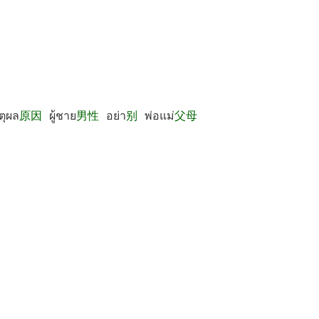
ตุผล
原因
ผู้ชาย
男性
อย่า
别
พ่อแม่
父母