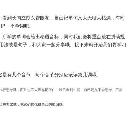
：看到长句立刻头昏眼花，自己记单词又太无聊太枯燥，有时
天记一个单词吧。
。所学的单词会给出泰语音标，同时我们会将重点放在拼读规
见用法或是句子，和大家一起分享哦。
接下来就开始我们要学习
它是有几个音节，每个音节分别应该读第几调哦。
分析思考哦，而且也不太容易记得住。
以后看到生词，自己还是不会思考、不会
己努力试试，把它们转化成自己的知识哦
。