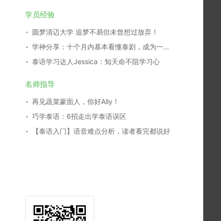
学员经验
圆梦清迈大学 追梦不易但未曾想过放弃！
学神分享：十个月内基本看懂泰剧，成为一名泰剧翻译，我是这么学习的！
泰语学习达人Jessica：知天命不阻学习心
名师指导
再见蔬菜蒙面人，你好Ally！
巧学泰语：6招走出学泰语误区
【泰语入门】语音难点分析，读者看完都说好