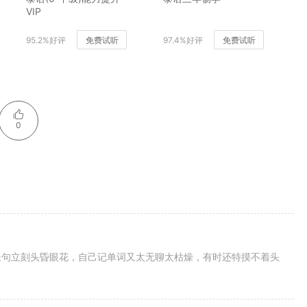
VIP
95.2%好评
免费试听
97.4%好评
免费试听
0
长句立刻头昏眼花，自己记单词又太无聊太枯燥，有时还特摸不着头