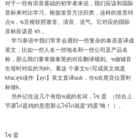
对于一些有语音基础的初学者来说，我们应该和国际
音标来对比学习。根据发音方法归类，这样的发音特
点ข，ฃ舌根软腭塞音、清音、送气。它对应的国际
音标应该是 kh 。
学习泰语中我们常常会遇到一些复杂的泰语直译成
英文，比如一些人名一些地名和一些公司及产品名
称，那么我们要掌握泰英的对应翻译规则。ข做辅音
生母时对应的为kh。看这 个泰文ขา写成英文就是
kha;สุข读作【สุก】英文直译suk，当ข在尾音位置时
标做k。
另外记住这几个有组ข成的名词，ไข่ 蛋 （结合上
节课ไก่是鸡的意思那么ไข่ไก่就是“鸡蛋”咯！ ）。
ไข่ 蛋