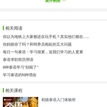
展开剩余
泰语字母笔顺
每日泰语字母
泰语辅音
泰语元音总
结
相关阅读
基础类：
你以为地铁上大家都还在玩手机？其实他们都在......
跟泰国人学泰语
中国娃娃教你说泰语
玛尼和她的
你妈烦你了吗？和饲养员相处的五大问题
朋友
泰语基础对话
每日一句泰语：学习很累，送我们学习的人更累
泰语词汇视频教学
泰语求职简历用语
娱乐类：
8种泰语学习“别闹了”
学习泰语的N种理由
看广告学泰语
泰语歌曲
如果你想要有一个专业的指导老师知道你如何学习泰
相关课程
语，欢迎报读我们的沪江网校泰语零基础班级，
戳这
初级泰语入门体验班
里报名>>>