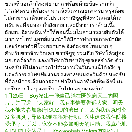
ขณะที่นอนในโรงพยาบาล พร้อมด้วยข้อความว่า
"สวัสดีครับ มีเรื่องจะมาแจ้งนิดหน่อยนะครับ พรุ่งนี้ผม
ไม่สามารถเดินทางไปร่วมงานอีซูซุที่จังหวัดเลยได้นะ
ครับ พอดีผมออกกำลังกาย และมีอาการกล้ามเนื้อ
อักเสบเฉียบพลัน ทำให้ตอนนี้ผมไม่สามารถขยับตัวได้
มากเท่าไหร่ แพทย์แนะนำให้มีการทำกายภาพบำบัด
และรักษาตัวที่โรงพยาบาล จึงต้องขอโทษมาก ๆ
สำหรับชาวจังหวัดเลย ชาวอีซูซุ รวมถึงบริษัทโค้วยู่ฮะ
มอเตอร์จำกัด และบริษัทตรีเพชรอีซูซุเซลล์จำกัด ด้วย
นะครับ ที่ไม่สามารถไปร่วมงานในวันพรุ่งนี้ได้จริง ๆ
และต้องขอโทษทีมงานของทางขนมตะวันด้วยนะครับ
ที่ต้องมีการเลื่อนการถ่ายทำในวันอาทิตย์ที่จะถึงนี้ ผม
จะรีบหายไว ๆ และรีบกลับไปเจอทุกคนครับ"
1月25日，Boy发出一张自己躺在医院病床上的照
片，并写道：“大家好，我有事情要告诉大家。明天
我不能去参加黎府ISUZU的演出了。因为我锻炼时突
发多肌炎，导致我现在很难行动。医生建议我住院接
受理疗，所以，这次不能参加明天的活动。我真心地
向ISUZU全体员工、Kowyoohah Motors有限公司、