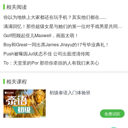
相关阅读
你以为地铁上大家都还在玩手机？其实他们都在......
满满回忆！那些超级女星与她们的第一位对手戏男星共同演绎的经典！
Golf照顾起侄儿Maxwell，画面太萌！
Boy和Great一同出席James Jirayu的17号毕业典礼！
Push被曝因Jui状态不佳 公司出面澄清传闻
To：天堂里的Por 那些你牵挂的人有我们来关心
相关课程
初级泰语入门体验班
免费试听