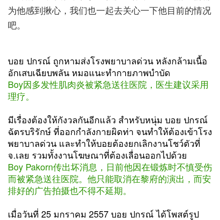
为他感到揪心，我们也一起去关心一下他目前的情况
吧。
บอย ปกรณ์ ถูกหามส่งโรงพยาบาลด่วน หลังกล้ามเนื้อ
อักเสบเฉียบพลัน หมอแนะทำกายภาพบำบัด
Boy因多发性肌肉炎被紧急送往医院，医生建议采用
理疗。
มีเรื่องต้องให้กังวลกันอีกแล้ว สำหรับหนุ่ม บอย ปกรณ์
ฉัตรบริรักษ์ ที่ออกกำลังกายผิดท่า จนทำให้ต้องเข้าโรง
พยาบาลด่วน และทำให้บอยต้องยกเลิกงานโชว์ตัวที่
จ.เลย รวมทั้งงานโฆษณาที่ต้องเลื่อนออกไปด้วย
Boy Pakorn传出坏消息，日前他因在锻炼时不慎受伤
而被紧急送往医院。他只能取消在黎府的演出，而安
排好的广告拍摄也不得不延期。
เมื่อวันที่ 25 มกราคม 2557 บอย ปกรณ์ ได้โพสต์รูป