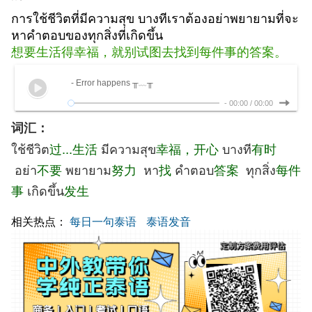
การใช้ชีวิตที่มีความสุข บางทีเราต้องอย่าพยายามที่จะ
หาคำตอบของทุกสิ่งที่เกิดขึ้น
想要生活得幸福，就别试图去找到每件事的答案。
- Error happens ╥﹏╥
-
00:00
/
00:00
词汇：
ใช้ชีวิต
过...生活
มีความสุข
幸福，开心
บางที
有时
อย่า
不要
พยายาม
努力
หา
找
คำตอบ
答案
ทุกสิ่ง
每件
事
เกิดขึ้น
发生
相关热点：
每日一句泰语
泰语发音