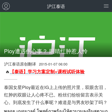
沪江泰语
Ploy遭遇伤心事？ 眼睛红肿惹人怜
沪江泰语原创翻译
2015-01-07 06:00
🔥
【泰语】学习方案定制+课程试听体验
泰国女星Ploy最近在IG上上传的照片里，双眼含泪，
红肿的双眼让人心疼不已。粉丝们纷纷留言表示关
心。到底发生了什么事呢？难道是与男友吵架了吗？
พลอย เฌอมาลย์ โพสต์ภาพร้องไห้ตาบวมลงอินสตาแก