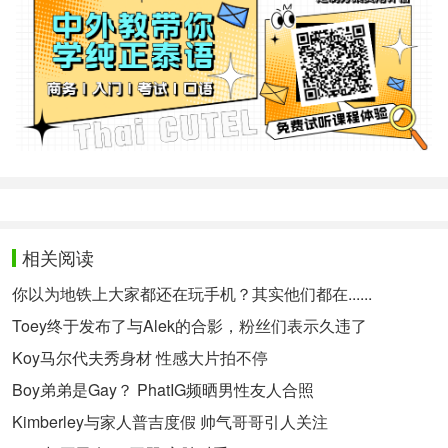
相关阅读
你以为地铁上大家都还在玩手机？其实他们都在......
Toey终于发布了与Alek的合影，粉丝们表示久违了
Koy马尔代夫秀身材 性感大片拍不停
Boy弟弟是Gay？ PhatIG频晒男性友人合照
Kimberley与家人普吉度假 帅气哥哥引人关注