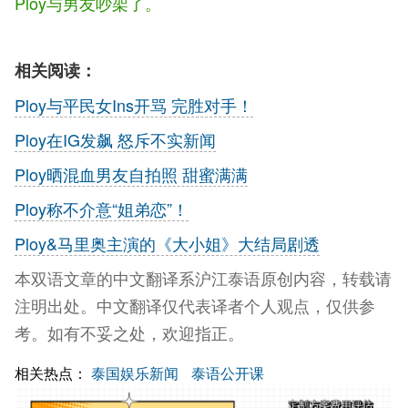
Ploy与男友吵架了。
相关阅读：
Ploy与平民女Ins开骂 完胜对手！
Ploy在IG发飙 怒斥不实新闻
Ploy晒混血男友自拍照 甜蜜满满
Ploy称不介意“姐弟恋”！
Ploy&马里奥主演的《大小姐》大结局剧透
本双语文章的中文翻译系沪江泰语原创内容，转载请
注明出处。中文翻译仅代表译者个人观点，仅供参
考。如有不妥之处，欢迎指正。
相关热点：
泰国娱乐新闻
泰语公开课