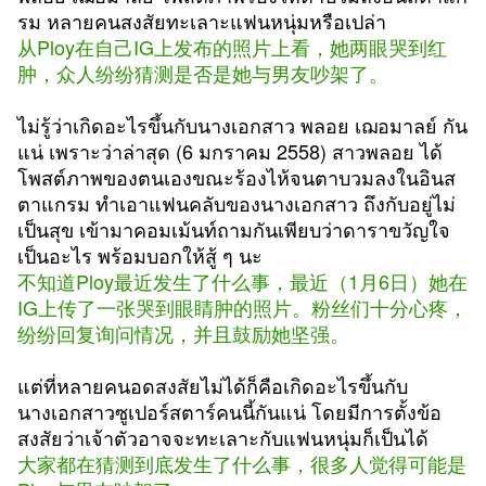
รม หลายคนสงสัยทะเลาะแฟนหนุ่มหรือเปล่า
从Ploy在自己IG上发布的照片上看，她两眼哭到红
肿，众人纷纷猜测是否是她与男友吵架了。
ไม่รู้ว่าเกิดอะไรขึ้นกับนางเอกสาว พลอย เฌอมาลย์ กัน
แน่ เพราะว่าล่าสุด (6 มกราคม 2558) สาวพลอย ได้
โพสต์ภาพของตนเองขณะร้องไห้จนตาบวมลงในอินส
ตาแกรม ทำเอาแฟนคลับของนางเอกสาว ถึงกับอยู่ไม่
เป็นสุข เข้ามาคอมเม้นท์ถามกันเพียบว่าดาราขวัญใจ
เป็นอะไร พร้อมบอกให้สู้ ๆ นะ
不知道Ploy最近发生了什么事，最近（1月6日）她在
IG上传了一张哭到眼睛肿的照片。粉丝们十分心疼，
纷纷回复询问情况，并且鼓励她坚强。
แต่ที่หลายคนอดสงสัยไม่ได้ก็คือเกิดอะไรขึ้นกับ
นางเอกสาวซูเปอร์สตาร์คนนี้กันแน่ โดยมีการตั้งข้อ
สงสัยว่าเจ้าตัวอาจจะทะเลาะกับแฟนหนุ่มก็เป็นได้
大家都在猜测到底发生了什么事，很多人觉得可能是