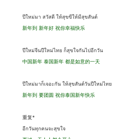
ปีใหม่มา สวัสดี ให้สุขขีให้มีสุขสันต์
新年到 新年好 祝你幸福快乐
ปีใหม่จีนปีใหม่ไทย ก็สุขใจกันไปอีกวัน
中国新年 泰国新年 都是如意的一天
ปีใหม่มาก็เจอะกัน ให้สุขสันต์วันปีใหม่ไทย
新年到 要团圆 祝你泰国新年快乐
重复*
อีกวันทุกคนจะสุขใจ