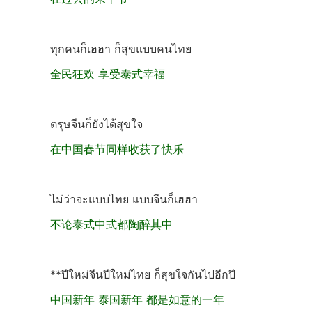
ทุกคนก็เฮฮา ก็สุขแบบคนไทย
全民狂欢 享受泰式幸福
ตรุษจีนก็ยังได้สุขใจ
在中国春节同样收获了快乐
ไม่ว่าจะแบบไทย แบบจีนก็เฮฮา
不论泰式中式都陶醉其中
**ปีใหม่จีนปีใหม่ไทย ก็สุขใจกันไปอีกปี
中国新年 泰国新年 都是如意的一年