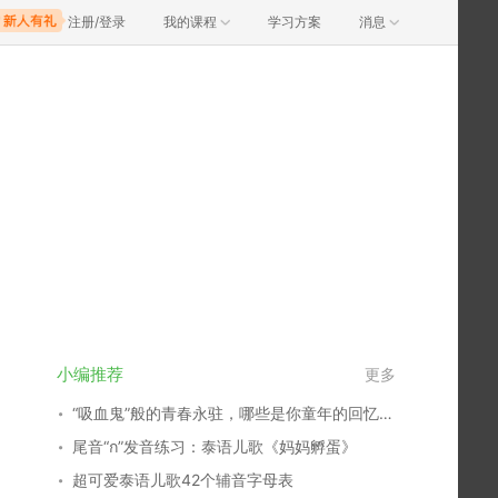
注册/登录
我的课程
学习方案
消息
小编推荐
更多
“吸血鬼”般的青春永驻，哪些是你童年的回忆？谁又俘获了你的心？
尾音“ก”发音练习：泰语儿歌《妈妈孵蛋》
超可爱泰语儿歌42个辅音字母表