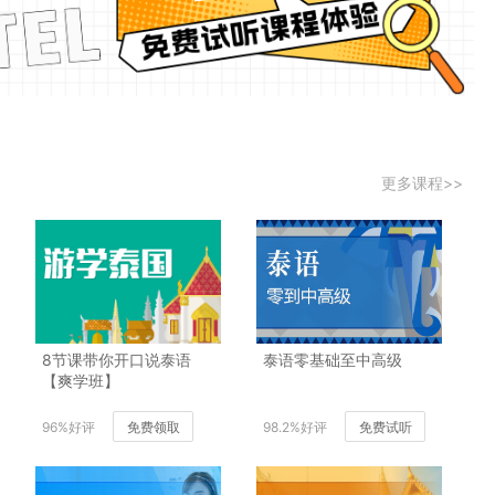
更多课程>>
8节课带你开口说泰语
泰语零基础至中高级
【爽学班】
96%好评
免费领取
98.2%好评
免费试听