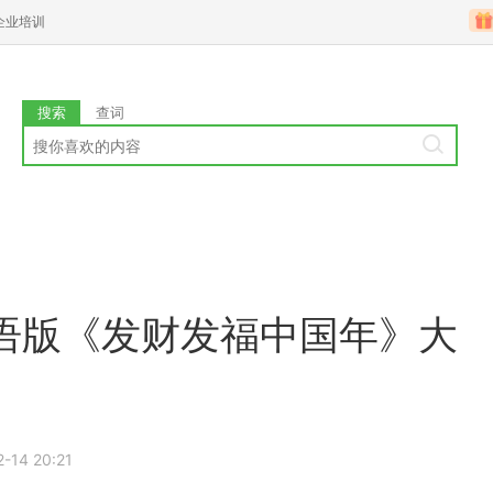
企业培训
搜索
查词
语版《发财发福中国年》大
-14 20:21