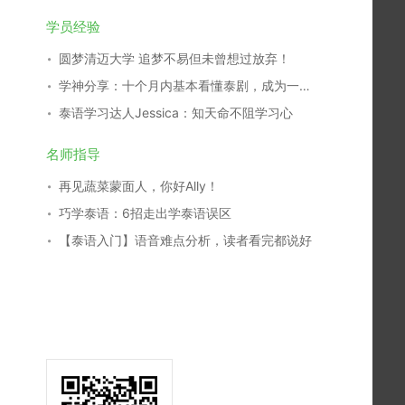
学员经验
圆梦清迈大学 追梦不易但未曾想过放弃！
学神分享：十个月内基本看懂泰剧，成为一名泰剧翻译，我是这么学习的！
泰语学习达人Jessica：知天命不阻学习心
名师指导
再见蔬菜蒙面人，你好Ally！
巧学泰语：6招走出学泰语误区
【泰语入门】语音难点分析，读者看完都说好