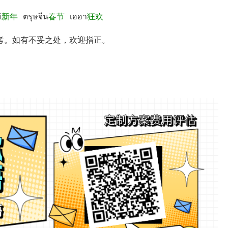
่
新年
ตรุษจีน
春节
เฮฮา
狂欢
考。如有不妥之处，欢迎指正。