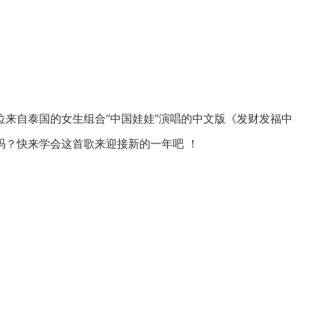
来自泰国的女生组合“中国娃娃”演唱的中文版《发财发福中
吗？快来学会这首歌来迎接新的一年吧 ！