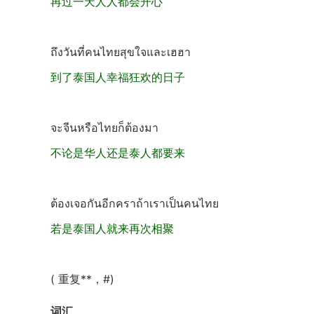
再过一天人人都会开心
ถึงวันที่คนไทยสุขใจและเฮฮา
到了泰国人幸福狂欢的日子
จะจีนหรือไทยก็ต้องมา
不论是华人还是泰人都要来
ต้องเจอกันอีกคราถ้าเราเป็นคนไทย
若是泰国人就来再次相聚
( 重复**，#)
词汇