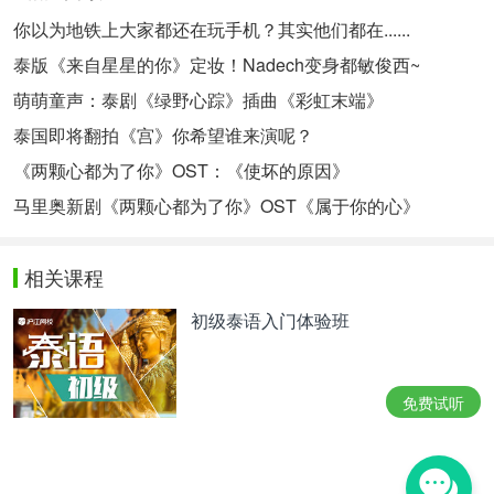
你以为地铁上大家都还在玩手机？其实他们都在......
泰版《来自星星的你》定妆！Nadech变身都敏俊西~
萌萌童声：泰剧《绿野心踪》插曲《彩虹末端》
泰国即将翻拍《宫》你希望谁来演呢？
《两颗心都为了你》OST：《使坏的原因》
马里奥新剧《两颗心都为了你》OST《属于你的心》
相关课程
初级泰语入门体验班
免费试听