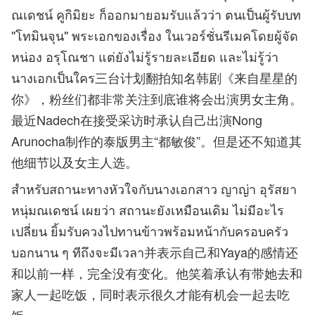
ณเดชน์ คูกิมิยะ ก็ออกมายอมรับแล้วว่า ตนเป็นผู้รับบท
"โทมินจุน" พระเอกของเรื่อง ในเวอร์ชั่นรีเมคโดยผู้จัด
หน่อง อรุโณชา แต่ยังไม่รู้รายละเอียด และไม่รู้ว่า
นางเอกเป็นใคร三台计划翻拍知名韩剧《来自星星的
你》，粉丝们都非常关注到底谁将会出演男女主角。
最近Nadech在接受采访时承认自己出演Nong
Arunocha制作的泰版男主“都敏俊”。但是还不知道其
他细节以及女主人选。
สำหรับสถานะทางหัวใจกับนางเอกสาว ญาญ่า อุรัสยา
หนุ่มณเดชน์ เผยว่า สถานะยังเหมือนเดิม ไม่มีอะไร
เปลี่ยน ยิ้มรับควงไปทานข้าวพร้อมหน้ากับครอบครัว
บอกนาน ๆ ทีถึงจะมีเวลา并表示自己和Yaya的感情还
和以前一样，完全没有变化。他笑着承认有带她去和
家人一起吃饭，同时表示很久才能有机会一起去吃