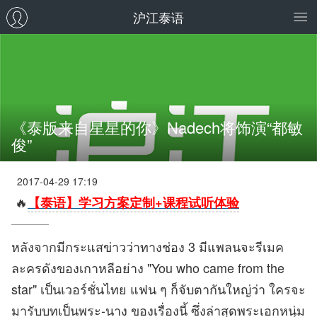
沪江泰语
《泰版来自星星的你》Nadech将饰演“都敏
俊”
2017-04-29 17:19
🔥
【泰语】学习方案定制+课程试听体验
หลังจากมีกระแสข่าวว่าทางช่อง 3 มีแพลนจะรีเมค
ละครดังของเกาหลีอย่าง "You who came from the
star" เป็นเวอร์ชั่นไทย แฟน ๆ ก็จับตากันใหญ่ว่า ใครจะ
มารับบทเป็นพระ-นาง ของเรื่องนี้ ซึ่งล่าสุดพระเอกหนุ่ม