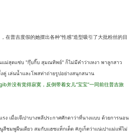
可爱了，在普吉度假的她摆出各种“性感”造型吸引了大批粉丝的目
ม่สุดแซ่บ "กุ๊บกิ๊บ สุมณทิพย์" ก็ไม่มีคำว่าเหงา พาลูกสาว
ทั้งคู่ เล่นน้ำและโพสท่าถ่ายรูปอย่างสนุกสนาน
bgib并没有觉得寂寞，反倒带着女儿“宝宝”一同前往普吉旅
างแรง เมื่อเจ๊เปาบางพลีประกาศศักดาว่าที่นางแบบ ด้วยการนอน
ูสีชมพูผืนเดียว สมกับแฮซแท็กเด็ด #ภูเก็ตว่าแน่เปาแม่แพ้ไม่