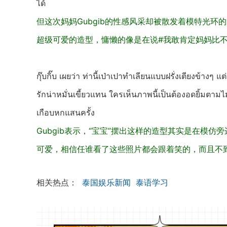
ได้
但这次妈妈Gubgib的性感风采却被散发着模特光环
超级可爱的造型，慵懒的像是在说#我敢肯定妈妈比
กุ๊บกิ๊บ เผยว่า ท่านี้เป่าเปาทำเลียนแบบฝรั่งเตียงข้า
รักน่าหมั่นเขี้ยวแทน ใครเห็นภาพนี้เป็นต้องอดยิ้มตามไ
เกือบหกแสนครั้ง
Gubgib表示，“宝宝”摆出这样的造型其实是在模
可爱，相信任谁看了这些照片都会跟着笑的，而且不到
相关热点：
泰国娱乐新闻
泰语学习