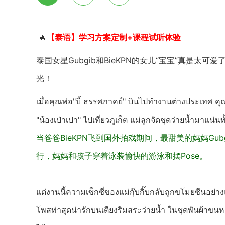
🔥
【泰语】学习方案定制+课程试听体验
泰国女星Gubgib和BieKPN的女儿“宝宝”真是太
光！
เมื่อคุณพ่อ"บี้ ธรรศภาคย์" บินไปทำงานต่างประเทศ คุณแ
"น้องเป่าเปา" ไปเที่ยวภูเก็ต แม่ลูกจัดชุดว่ายน้ำมาแน่น
当爸爸BieKPN飞到国外拍戏期间，最甜美的妈妈Gu
行，妈妈和孩子穿着泳装愉快的游泳和摆Pose。
แต่งานนี้ความเซ็กซี่ของแม่กุ๊บกิ๊บกลับถูกขโมยซีนอย่
โพสท่าสุดน่ารักบนเตียงริมสระว่ายน้ำ ในชุดพันผ้าขนหน