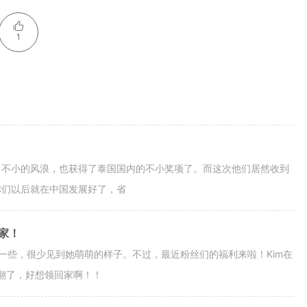
1
了不小的风浪，也获得了泰国国内的不小奖项了。而这次他们居然收到
你们以后就在中国发展好了，省
回家！
加多一些，很少见到她萌萌的样子。不过，最近粉丝们的福利来啦！Kim在
翻了，好想领回家啊！！