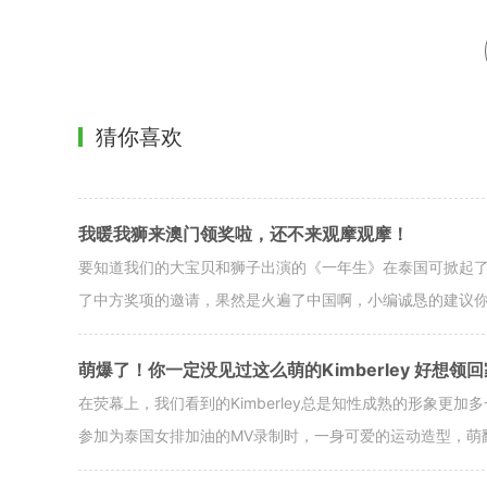
猜你喜欢
我暖我狮来澳门领奖啦，还不来观摩观摩！
要知道我们的大宝贝和狮子出演的《一年生》在泰国可掀起
了中方奖项的邀请，果然是火遍了中国啊，小编诚恳的建议
萌爆了！你一定没见过这么萌的Kimberley 好想领
在荧幕上，我们看到的Kimberley总是知性成熟的形象更
参加为泰国女排加油的MV录制时，一身可爱的运动造型，萌