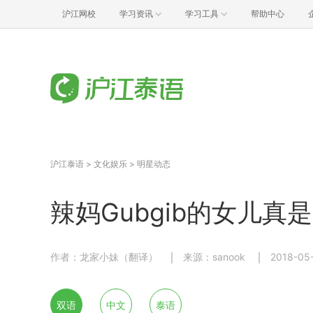
沪江网校
学习资讯
学习工具
帮助中心
沪江泰语
>
文化娱乐
>
明星动态
辣妈Gubgib的女儿真
作者：龙家小妹（翻译）
来源：sanook
2018-05-
双语
中文
泰语