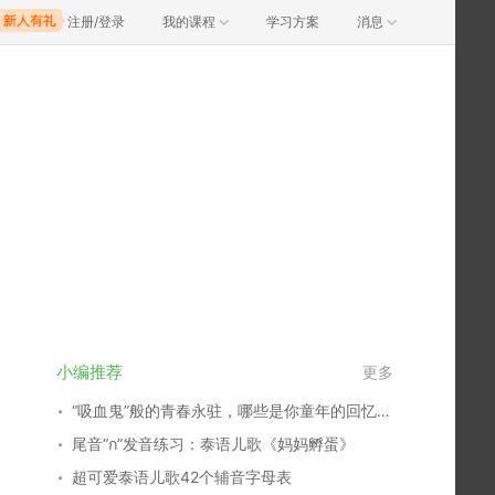
注册/登录
我的课程
学习方案
消息
小编推荐
更多
“吸血鬼”般的青春永驻，哪些是你童年的回忆？谁又俘获了你的心？
尾音“ก”发音练习：泰语儿歌《妈妈孵蛋》
超可爱泰语儿歌42个辅音字母表