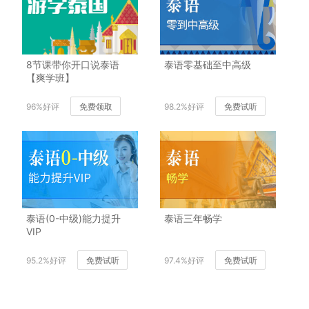
8节课带你开口说泰语
泰语零基础至中高级
【爽学班】
96%好评
免费领取
98.2%好评
免费试听
泰语(0-中级)能力提升
泰语三年畅学
VIP
95.2%好评
免费试听
97.4%好评
免费试听