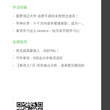
学员经验
圆梦清迈大学 追梦不易但未曾想过放弃！
学神分享：十个月内基本看懂泰剧，成为一名泰剧翻译，我是这么学习的！
泰语学习达人Jessica：知天命不阻学习心
名师指导
再见蔬菜蒙面人，你好Ally！
巧学泰语：6招走出学泰语误区
【泰语入门】语音难点分析，读者看完都说好