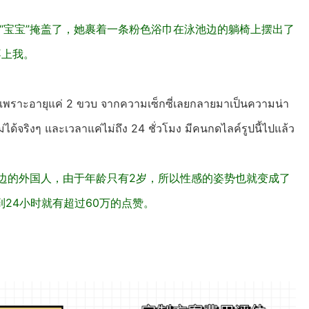
的“宝宝”掩盖了，她裹着一条粉色浴巾在泳池边的躺椅上摆出了
不上我。
งๆ แต่เพราะอายุแค่ 2 ขวบ จากความเซ็กซี่เลยกลายมาเป็นความน่า
ม่ได้จริงๆ และเวลาแค่ไม่ถึง 24 ชั่วโมง มีคนกดไลค์รูปนี้ไปแล้ว
仿旁边的外国人，由于年龄只有2岁，所以性感的姿势也就变成了
24小时就有超过60万的点赞。