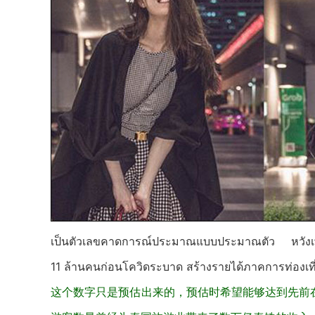
เป็นตัวเลขคาดการณ์ประมาณแบบประมาณตัว หวังเพียง
11 ล้านคนก่อนโควิดระบาด สร้างรายได้ภาคการท่องเที
这个数字只是预估出来的，预估时希望能够达到先前在