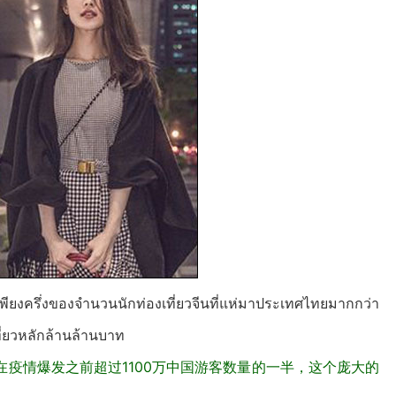
ครึ่งของจำนวนนักท่องเที่ยวจีนที่แห่มาประเทศไทยมากกว่า
่ยวหลักล้านล้านบาท
疫情爆发之前超过1100万中国游客数量的一半，这个庞大的