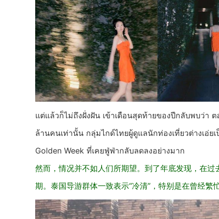
แต่แล้วก็ไม่ถึงฝั่งฝัน เข้าเดือนสุดท้ายของปีกลับพบว่า
ล้านคนเท่านั้น กลุ่มไกด์ไทยผู้ดูแลนักท่องเที่ยวต่างเอ่ย
Golden Week ที่เคยฟู่ฟ่ากลับลดลงอย่างมาก
然而，情况并不如人们所期望。到了年底发现，在过去
期。泰国导游群体一致表示“冷清”，特别是在曾经繁