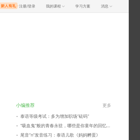
注册/登录
我的课程
学习方案
消息
小编推荐
更多
泰语等级考试：多为增加职场“砝码”
“吸血鬼”般的青春永驻，哪些是你童年的回忆？谁又俘获了你的心？
尾音“ก”发音练习：泰语儿歌《妈妈孵蛋》