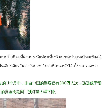
 ตลอด 11 เดือนที่ผ่านมา นักท่องเที่ยวจีนมายังประเทศไทยเพียง 3
เป็นเสียงเดียวกันว่า "ซบเซา" กว่าที่คาดหวังไว้ ทั้งยอดจองช่วง
的11个月中，来自中国的游客仅有300万人次，远远低于预
忙的黄金周期间，预订量大幅下降。