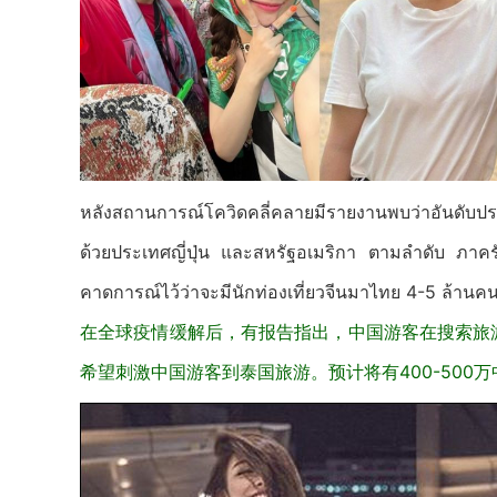
หลังสถานการณ์โควิดคลี่คลายมีรายงานพบว่าอันดับประ
ด้วยประเทศญี่ปุ่น และสหรัฐอเมริกา ตามลำดับ ภาครัฐห
คาดการณ์ไว้ว่าจะมีนักท่องเที่ยวจีนมาไทย 4-5 ล้านค
在全球疫情缓解后，有报告指出，中国游客在搜索旅
希望刺激中国游客到泰国旅游。预计将有400-500