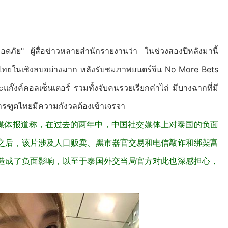
ดภัย" ผู้สื่อข่าวหลายสำนักรายงานว่า ในช่วงสองปีหลังมานี้
ศไทยในเชิงลบอย่างมาก หลังรับชมภาพยนตร์จีน No More Bets
แก๊งค์คอลเซ็นเตอร์ รวมทั้งจับคนรวยเรียกค่าไถ่ มีบางฉากที่มี
รฑูตไทยมีความกังวลต้องเข้าเจรจา
家媒体报道称，在过去的两年中，中国社交媒体上对泰国的负面
之后，该片涉及人口贩卖、黑市器官交易和电信敲诈和绑架富
造成了负面影响，以至于泰国外交当局官方对此也深感担心，