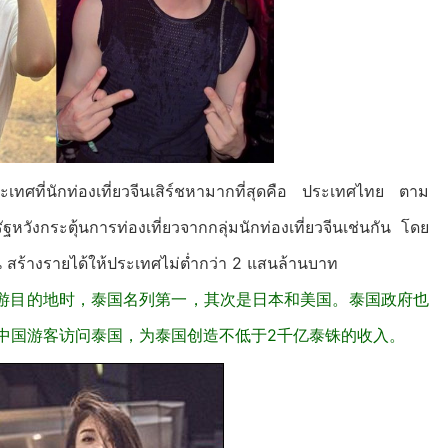
เทศที่นักท่องเที่ยวจีนเสิร์ชหามากที่สุดคือ ประเทศไทย ตาม
วังกระตุ้นการท่องเที่ยวจากกลุ่มนักท่องเที่ยวจีนเช่นกัน โดย
น สร้างรายได้ให้ประเทศไม่ต่ำกว่า 2 แสนล้านบาท
游目的地时，泰国名列第一，其次是日本和美国。泰国政府也
万中国游客访问泰国，为泰国创造不低于2千亿泰铢的收入。