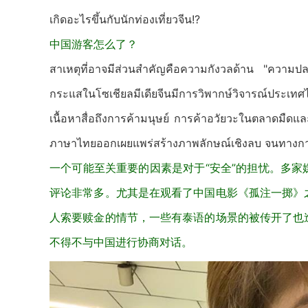
เกิดอะไรขึ้นกับนักท่องเที่ยวจีน!?
中国游客怎么了？
สาเหตุที่อาจมีส่วนสำคัญคือความกังวลด้าน "ความปลอ
กระแสในโซเชียลมีเดียจีนมีการวิพากษ์วิจารณ์ประเท
เนื้อหาสื่อถึงการค้ามนุษย์ การค้าอวัยวะในตลาดมืดและ
ภาษาไทยออกเผยแพร่สร้างภาพลักษณ์เชิงลบ จนทางกา
一个可能至关重要的因素是对于“安全”的担忧。多
评论非常多。尤其是在观看了中国电影《孤注一掷》
人索要赎金的情节，一些有泰语的场景的被传开了也
不得不与中国进行协商对话。