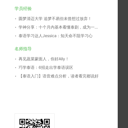
学员经验
圆梦清迈大学 追梦不易但未曾想过放弃！
学神分享：十个月内基本看懂泰剧，成为一名泰剧翻译，我是这么学习的！
泰语学习达人Jessica：知天命不阻学习心
名师指导
再见蔬菜蒙面人，你好Ally！
巧学泰语：6招走出学泰语误区
【泰语入门】语音难点分析，读者看完都说好