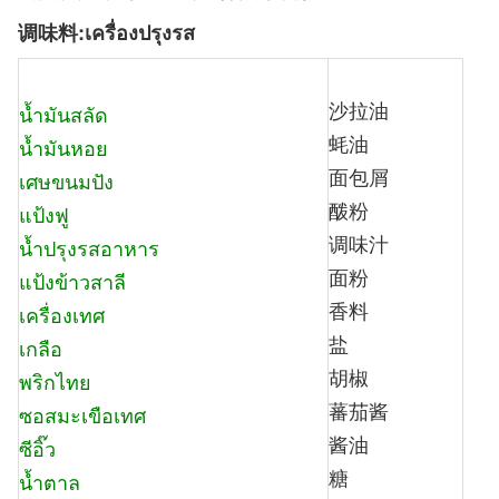
调味料:เครื่องปรุงรส
沙拉油
น้ำมันสลัด
蚝油
น้ำมันหอย
面包屑
เศษขนมปัง
酦粉
แป้งฟู
调味汁
น้ำปรุงรสอาหาร
面粉
แป้งข้าวสาลี
香料
เครื่องเทศ
盐
เกลือ
胡椒
พริกไทย
蕃茄酱
ซอสมะเขือเทศ
酱油
ซีอิ๊ว
糖
น้ำตาล