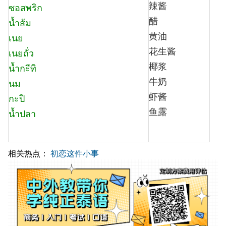
辣酱
ซอสพริก
醋
น้ำส้ม
黄油
เนย
花生酱
เนยถั่ว
椰浆
น้ำกะืทิ
牛奶
นม
虾酱
กะปิ
鱼露
น้ำปลา
相关热点：
初恋这件小事