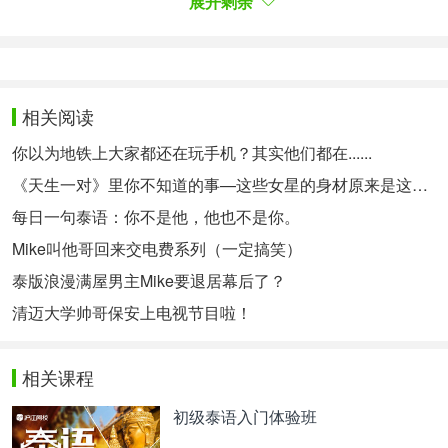
展开剩余
这这，，
迷人侧脸
相关阅读
命定天堂剧照
你以为地铁上大家都还在玩手机？其实他们都在......
《天生一对》里你不知道的事—这些女星的身材原来是这样的
安静的睡相
每日一句泰语：你不是他，他也不是你。
Mike叫他哥回来交电费系列（一定搞笑）
好亮的眼睛
泰版浪漫满屋男主Mike要退居幕后了？
清迈大学帅哥保安上电视节目啦！
相关热点：
泰国娱乐新闻
玛尼和她的朋友们
相关课程
初级泰语入门体验班