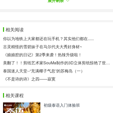
展开剩余
首，偶尔在动态里能看到上沪江打卡了……
最最有缘的沪江同桌喜结连理了！你造吗？
相关阅读
他们不仅相约一起学习，互相督促，互相鼓励，共同
你以为地铁上大家都还在玩手机？其实他们都在......
进步，而且还喜结连理，结成夫妇，相约携手相伴一
古灵精怪的雪碧妹子在马尔代夫大秀好身材~
生呢！他们让沪江无意之中会当了一次月老，你们造
《娘娘腔的日记》第2季来袭！热辣升级啦！
吗？
美翻了！！剪纸艺术家SouMa制作的3D立体剪纸惊艳了世界~
泰国迷人天堂--“充满椰子气息”的苏梅岛（一）
想要围观详情？想看更多精彩的同桌故事？也想晒晒
《不是诗的诗》之四——寂寞
那些年你与同桌的趣事，请看原帖：
【5.28网校节】
桌桌，我们再一起学习吧！
相关课程
网络链接你我，使人穿越时空；网络学习也因此有互
动的可能。在沪江同桌的互相勉励和陪伴下，在共同
初级泰语入门体验班
奋斗的学习氛围中，我们不仅提升了学习效率，收获