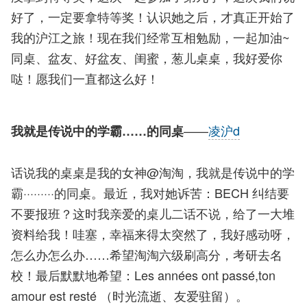
好了，一定要拿特等奖！认识她之后，才真正开始了
我的沪江之旅！现在我们经常互相勉励，一起加油~
同桌、盆友、好盆友、闺蜜，葱儿桌桌，我好爱你
哒！愿我们一直都这么好！
——
凌沪d
我就是传说中的学霸……的同桌
话说我的桌桌是我的女神@淘淘，我就是传说中的学
霸·········的同桌。最近，我对她诉苦：BECH 纠结要
不要报班？这时我亲爱的桌儿二话不说，给了一大堆
资料给我！哇塞，幸福来得太突然了，我好感动呀，
怎么办怎么办……希望淘淘六级刷高分，考研去名
校！最后默默地希望：Les années ont passé,ton
amour est resté （时光流逝、友爱驻留）。