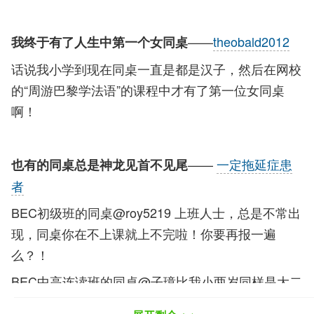
——
theobald2012
我终于有了人生中第一个女同桌
话说我小学到现在同桌一直是都是汉子，然后在网校
的“周游巴黎学法语”的课程中才有了第一位女同桌
啊！
——
一定拖延症患
也有的同桌总是神龙见首不见尾
者
BEC初级班的同桌@roy5219 上班人士，总是不常出
现，同桌你在不上课就上不完啦！你要再报一遍
么？！
BEC中高连读班的同桌@子璋比我小两岁同样是大二
学生的妹子，估计也是十分现充的人，神龙见尾不见